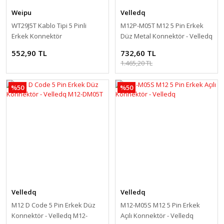
Weipu
Velledq
WT29J5T Kablo Tipi 5 Pinli
M12P-M05T M12 5 Pin Erkek
Erkek Konnektör
Düz Metal Konnektör - Velledq
552,90 TL
732,60 TL
1.465,20 TL
%50
%50
Velledq
Velledq
M12 D Code 5 Pin Erkek Düz
M12-M05S M12 5 Pin Erkek
Konnektör - Velledq M12-
Açılı Konnektör - Velledq