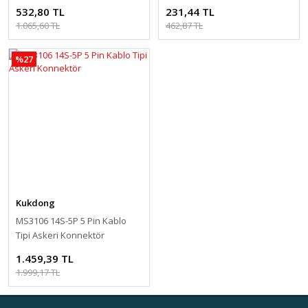
DM05T
532,80 TL
231,44 TL
1.065,60 TL
462,87 TL
%27
Kukdong
MS3106 14S-5P 5 Pin Kablo
Tipi Askeri Konnektör
1.459,39 TL
1.999,17 TL