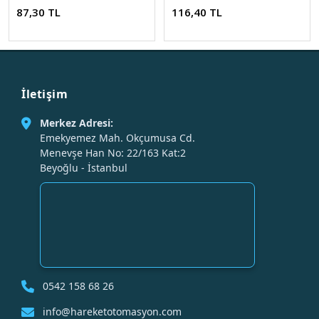
87,30 TL
116,40 TL
İletişim
Merkez Adresi:
Emekyemez Mah. Okçumusa Cd.
Menevşe Han No: 22/163 Kat:2
Beyoğlu - İstanbul
0542 158 68 26
info@hareketotomasyon.com