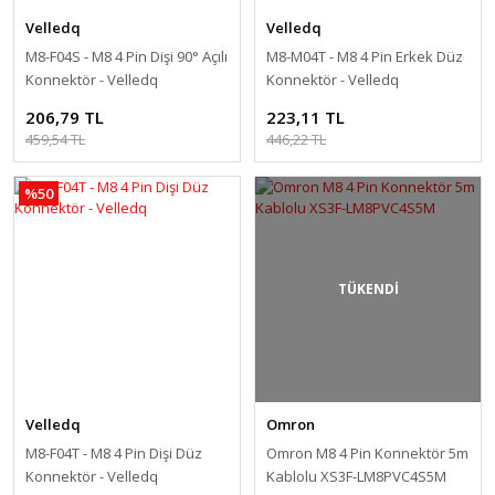
Velledq
Velledq
M8-F04S - M8 4 Pin Dişi 90° Açılı
M8-M04T - M8 4 Pin Erkek Düz
Konnektör - Velledq
Konnektör - Velledq
206,79 TL
223,11 TL
459,54 TL
446,22 TL
%50
TÜKENDİ
Velledq
Omron
M8-F04T - M8 4 Pin Dişi Düz
Omron M8 4 Pin Konnektör 5m
Konnektör - Velledq
Kablolu XS3F-LM8PVC4S5M