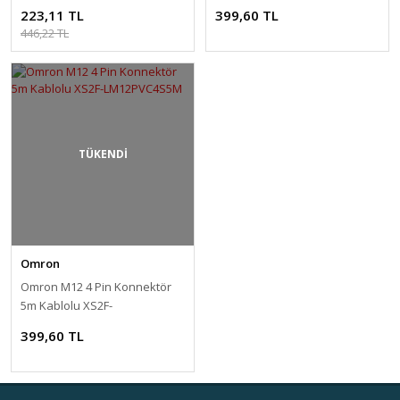
223,11 TL
399,60 TL
446,22 TL
TÜKENDİ
Omron
Omron M12 4 Pin Konnektör
5m Kablolu XS2F-
LM12PVC4S5M
399,60 TL