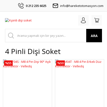
0 212 235 6025
info@hareketotomasyon.com
ARA
4 Pinli Dişi Soket
%55
%50