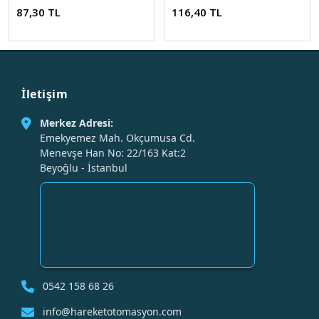
87,30 TL
116,40 TL
İletişim
Merkez Adresi:
Emekyemez Mah. Okçumusa Cd.
Menevşe Han No: 22/163 Kat:2
Beyoğlu - İstanbul
0542 158 68 26
info@hareketotomasyon.com