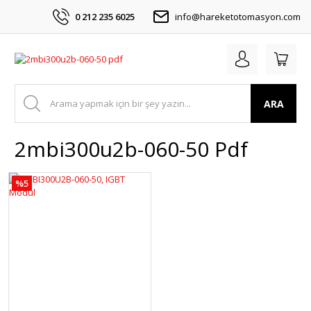
0 212 235 6025
info@hareketotomasyon.com
ARA
2mbi300u2b-060-50 Pdf
%5