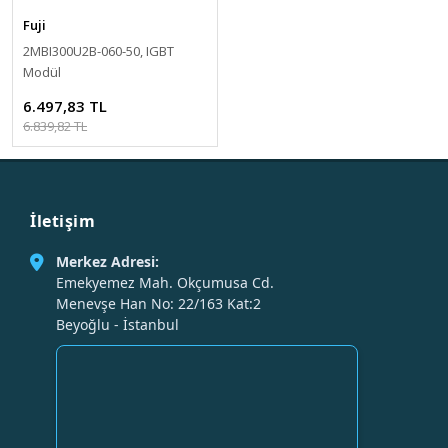
Fuji
2MBI300U2B-060-50, IGBT
Modül
6.497,83 TL
6.839,82 TL
İletişim
Merkez Adresi:
Emekyemez Mah. Okçumusa Cd.
Menevşe Han No: 22/163 Kat:2
Beyoğlu - İstanbul