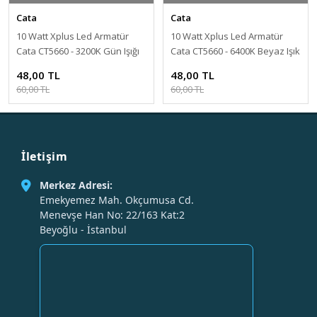
Cata
Cata
10 Watt Xplus Led Armatür
10 Watt Xplus Led Armatür
Cata CT5660 - 3200K Gün Işığı
Cata CT5660 - 6400K Beyaz Işık
48,00 TL
48,00 TL
60,00 TL
60,00 TL
İletişim
Merkez Adresi:
Emekyemez Mah. Okçumusa Cd.
Menevşe Han No: 22/163 Kat:2
Beyoğlu - İstanbul