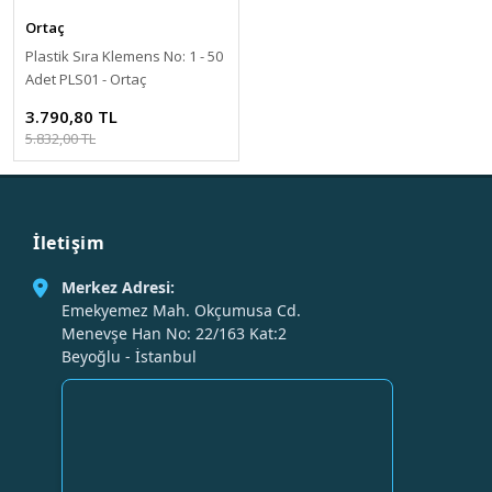
Ortaç
Plastik Sıra Klemens No: 1 - 50
Adet PLS01 - Ortaç
3.790,80 TL
5.832,00 TL
İletişim
Merkez Adresi:
Emekyemez Mah. Okçumusa Cd.
Menevşe Han No: 22/163 Kat:2
Beyoğlu - İstanbul