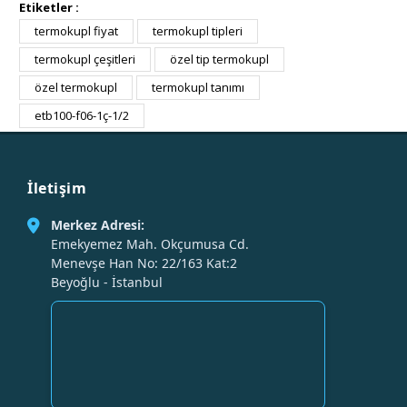
Etiketler :
termokupl fiyat
termokupl tipleri
termokupl çeşitleri
özel tip termokupl
özel termokupl
termokupl tanımı
etb100-f06-1ç-1/2
İletişim
Merkez Adresi:
Emekyemez Mah. Okçumusa Cd.
Menevşe Han No: 22/163 Kat:2
Beyoğlu - İstanbul