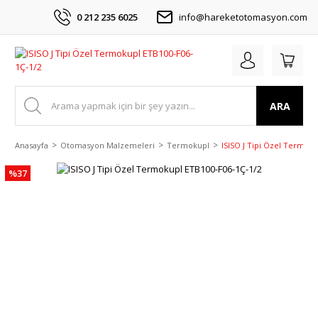
0 212 235 6025
info@hareketotomasyon.com
ARA
Anasayfa
Otomasyon Malzemeleri
Termokupl
ISISO J Tipi Özel Termok
%37