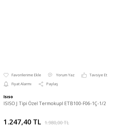
Yorum Yaz
Tavsiye Et
Fiyat Alarmı
Paylaş
Isıso
ISISO J Tipi Özel Termokupl ETB100-F06-1Ç-1/2
1.247,40 TL
1.980,00 TL