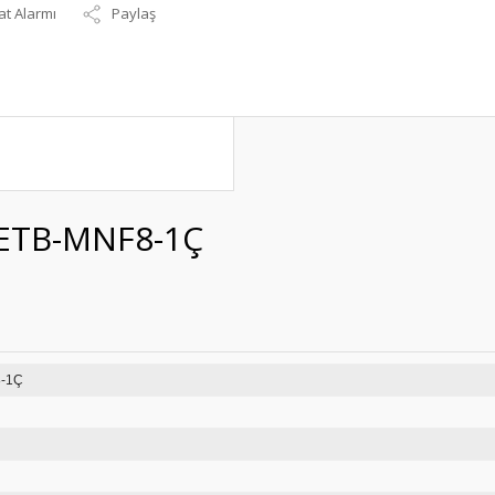
at Alarmı
Paylaş
l ETB-MNF8-1Ç
B-MNF8-1Ç