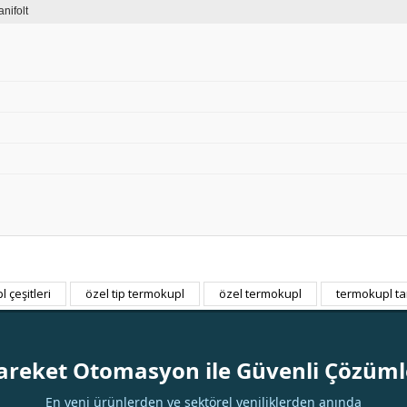
nifolt
 çeşitleri
özel tip termokupl
özel termokupl
termokupl ta
Bu ürüne ilk yorumu siz yapın!
Yorum Yaz
areket Otomasyon ile Güvenli Çözüml
En yeni ürünlerden ve sektörel yeniliklerden anında