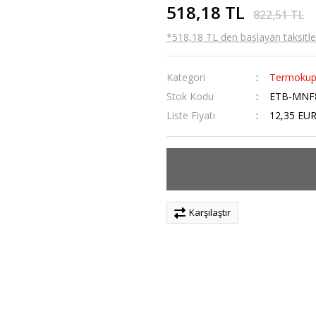
518,18 TL
822,51 TL
*518,18 TL den başlayan taksitler
Kategori
Termokup
Stok Kodu
ETB-MNF
Liste Fiyatı
12,35 EU
Karşılaştır