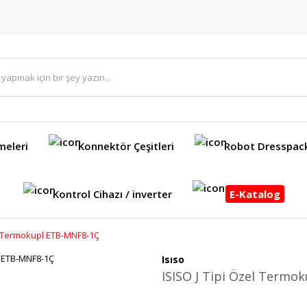
meleri
Konnektör Çeşitleri
Robot Dresspac
Kontrol Cihazı / inverter
E-Katalog
el Termokupl ETB-MNF8-1Ç
Isıso
ISISO J Tipi Özel Termo