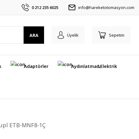
0 212 235 6025
info@hareketotomasyon.com
ARA
Üyelik
Sepetim
k
Adaptörler
Aydınlatma&Elektrik
kupl ETB-MNF8-1Ç