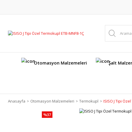
Otomasyon Malzemeleri
Şalt Malze
Anasayfa
Otomasyon Malzemeleri
Termokupl
ISISO J Tipi Öz
%37