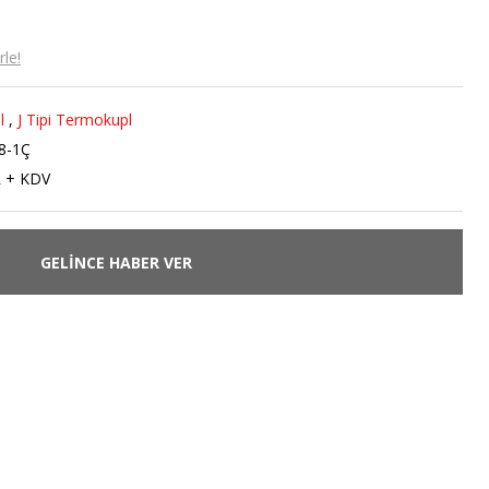
le!
l
,
J Tipi Termokupl
8-1Ç
R + KDV
GELİNCE HABER VER