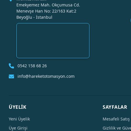
Emekyemez Mah. Okçumusa Cd.
Menevşe Han No: 22/163 Kat:2
Beyoğlu - İstanbul
0542 158 68 26
info@hareketotomasyon.com
ÜYELİK
SAYFALAR
Yeni Üyelik
Mesafeli Satış
Üye Girişi
Gizlilik ve Güv