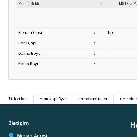
Montaj Şekli
:
M8 Dişli Ma
Eleman Cinsi
:
J Tipi
Boru Çapı
:
-
Dalma Boyu
:
-
Kablo Boyu
:
-
Etiketler :
termokupl fiyat
termokupl tipleri
termokupl
H
İletişim
Merkez Adresi: