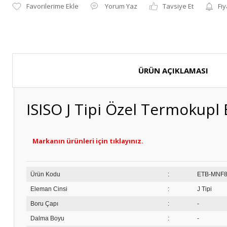
Yorum Yaz
Tavsiye Et
Fiy
ÜRÜN AÇIKLAMASI
ISISO J Tipi Özel Termokup
Markanın ürünleri için tıklayınız.
Ürün Kodu
:
ET
Eleman Cinsi
:
J Tipi
Boru Çapı
:
-
Dalma Boyu
:
-