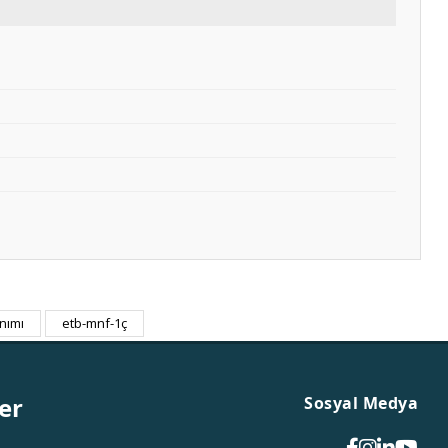
nımı
etb-mnf-1ç
er
Sosyal Medya