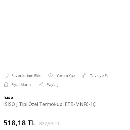
Yorum Yaz
Tavsiye Et
Fiyat Alarmı
Paylaş
Isıso
ISISO J Tipi Özel Termokupl ETB-MNF6-1Ç
518,18 TL
822,51 TL