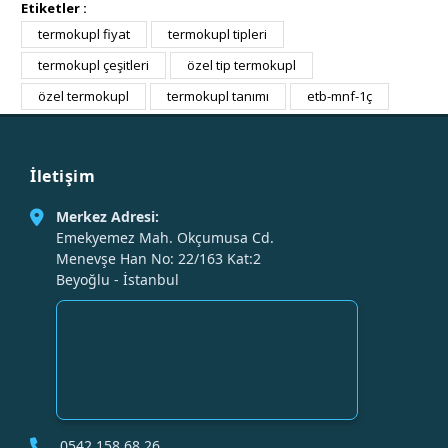
Etiketler :
termokupl fiyat
termokupl tipleri
termokupl çeşitleri
özel tip termokupl
özel termokupl
termokupl tanımı
etb-mnf-1ç
İletişim
Merkez Adresi:
Emekyemez Mah. Okçumusa Cd.
Menevşe Han No: 22/163 Kat:2
Beyoğlu - İstanbul
0542 158 68 26