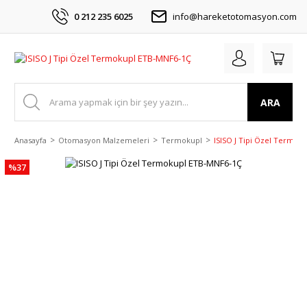
0 212 235 6025
info@hareketotomasyon.com
ARA
Anasayfa
Otomasyon Malzemeleri
Termokupl
ISISO J Tipi Özel Termok
%37