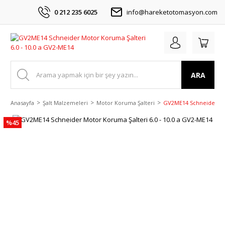
0 212 235 6025
info@hareketotomasyon.com
ARA
Anasayfa
Şalt Malzemeleri
Motor Koruma Şalteri
GV2ME14 Schneider Mot
%45