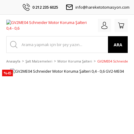
0 212 235 6025
info@hareketotomasyon.com
ARA
Anasayfa
Şalt Malzemeleri
Motor Koruma Şalteri
GV2ME04 Schneider Mot
%45