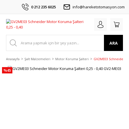
0 212 235 6025
info@hareketotomasyon.com
ARA
Anasayfa
Şalt Malzemeleri
Motor Koruma Şalteri
GV2ME03 Schneider Mot
%45