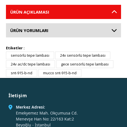
ÜRÜN AÇIKLAMASI
ÜRÜN YORUMLARI
Etiketler :
sensörlü tepe lambası
24v sensörlü tepe lambası
24v ac/dc tepe lambası
gece sensörlü tepe lambası
snt-915-b-nd
mucco snt-915-b-nd
İletişim
Merkez Adresi:
Emekyemez Mah. Okçumusa Cd.
Menevşe Han No: 22/163 Kat:2
Beyoğlu - İstanbul