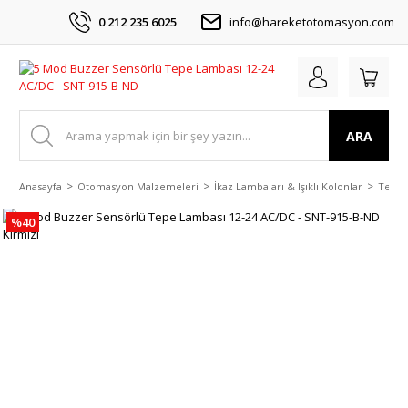
0 212 235 6025
info@hareketotomasyon.com
ARA
Anasayfa
Otomasyon Malzemeleri
İkaz Lambaları & Işıklı Kolonlar
Tepe 
%40