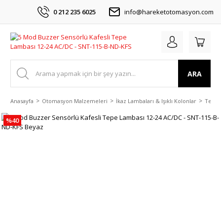
0 212 235 6025
info@hareketotomasyon.com
ARA
Anasayfa
Otomasyon Malzemeleri
İkaz Lambaları & Işıklı Kolonlar
Tepe 
%40