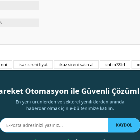
B
reni
ikaz sireni fiyat
ikaz sireni satın al
snt-m725rl
m
Bu ürüne ilk yorumu siz yapın!
Yorum Yaz
areket Otomasyon ile Güvenli Çözüml
En yeni ürünlerden ve sektörel yeniliklerden anında
haberdar olmak için e-bültenimize katılın.
KAYDOL