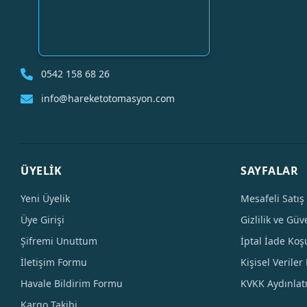
0542 158 68 26
info@hareketotomasyon.com
ÜYELİK
SAYFALAR
Yeni Üyelik
Mesafeli Satış
Üye Girişi
Gizlilik ve Güv
Şifremi Unuttum
İptal İade Koşu
İletişim Formu
Kişisel Veriler 
Havale Bildirim Formu
KVKK Aydınla
Kargo Takibi