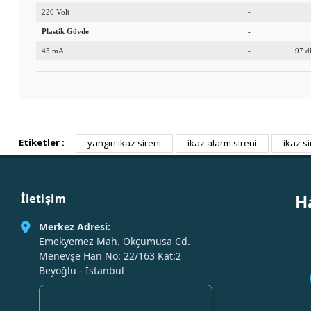
220 Volt
-
Plastik Gövde
-
45 mA
-
97 d
Etiketler :
yangın ikaz sireni
ikaz alarm sireni
ikaz si
H
İletişim
Merkez Adresi:
Emekyemez Mah. Okçumusa Cd.
Menevşe Han No: 22/163 Kat:2
Beyoğlu - İstanbul