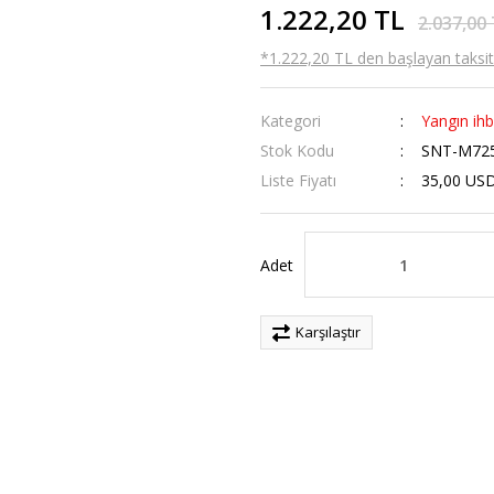
1.222,20 TL
2.037,00
*1.222,20 TL den başlayan taksitl
Kategori
Yangın ihb
Stok Kodu
SNT-M72
Liste Fiyatı
35,00 US
Adet
Karşılaştır