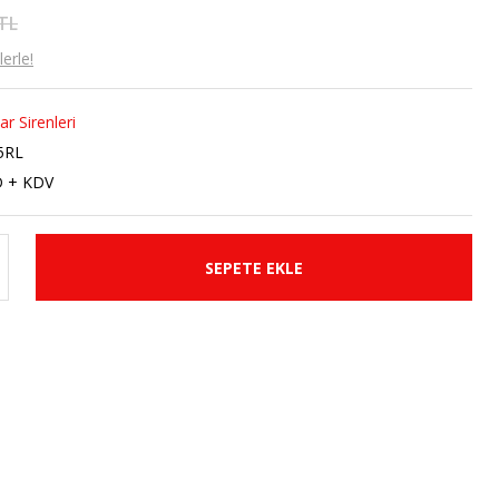
 TL
erle!
ar Sirenleri
5RL
D + KDV
SEPETE EKLE