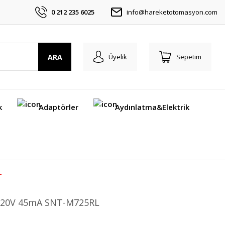
0 212 235 6025
info@hareketotomasyon.com
ARA
Üyelik
Sepetim
k
Adaptörler
Aydınlatma&Elektrik
L
i 220V 45mA SNT-M725RL