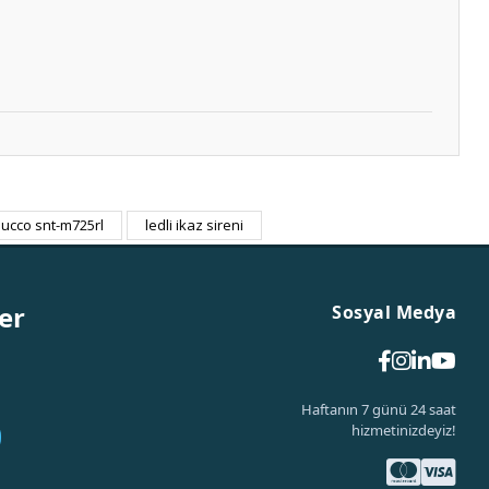
ucco snt-m725rl
ledli ikaz sireni
er
Sosyal Medya
Haftanın 7 günü 24 saat
hizmetinizdeyiz!