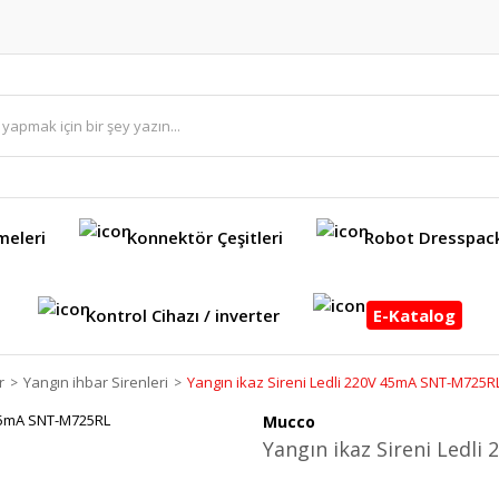
meleri
Konnektör Çeşitleri
Robot Dresspac
Kontrol Cihazı / inverter
E-Katalog
r
Yangın ihbar Sirenleri
Yangın ikaz Sireni Ledli 220V 45mA SNT-M725R
Mucco
Yangın ikaz Sireni Ledl