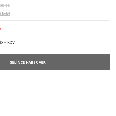
00 TL
lerle!
e
SD + KDV
GELİNCE HABER VER