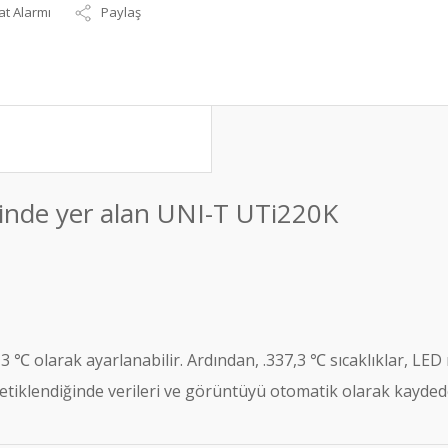
at Alarmı
Paylaş
sinde yer alan UNI-T UTi220K
℃ olarak ayarlanabilir. Ardından, .337,3 ℃ sıcaklıklar, LED ış
m tetiklendiğinde verileri ve görüntüyü otomatik olarak kayded