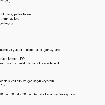
% 95'i)
gökkuşağı, parlak beyaz,
k kırmızı, lav,
 gökkuşağı
lçümü ve yüksek sıcaklık takibi (varsayılan)
örünür kamera, ROI
anı sıra 3 sıcaklık ölçüm noktası eklenebilir
ıcaklık verilerini ve görüntüyü kaydedin
ığıyla
, 10 dak, 30 dak), 30 dak otomatik kapanma (varsayılan)