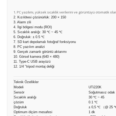
1. PC yazılımı, yüksek sıcaklık verilerini ve görüntüyü otomatik o
2. Kızılötesi çözünürlük: 200 × 150
3. Alarm zili
4. İlgi bölgesi modu (ROI)
5. Sıcaklık aralığı: 30 ℃ ~ 45 ℃
6. Doğruluk: ± 0.5 ℃
7. SD kart depolamalı fotoğraf fonksiyonu
8. PC yazılım analizi
9. Gerçek zamanlı görüntü aktarımı
10. Görsel kamera (640 × 480)
11. Type-C USB arayüzü
12. 1/4 "tripod montaj deliği
Teknik Özellikler
Modeli
UTi220K
Sensör
Soğutmasız odak d
Sıcaklık aralığı
30 ℃ ~ 45
çözüm
0.1 ℃
Doğruluk
± 0,5 ℃ （@ 25 ℃
Optimum ölçüm mesafesi
1 dk