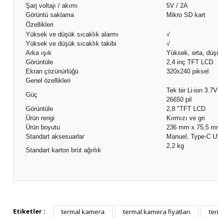
Şarj voltajı / akımı
5V / 2A
Görüntü saklama
Mikro SD kart
Özellikleri
Yüksek ve düşük sıcaklık alarmı
√
Yüksek ve düşük sıcaklık takibi
√
Arka ışık
Yüksek, orta, düş
Görüntüle
2,4 inç TFT LCD
Ekran çözünürlüğü
320x240 piksel
Genel özellikleri
Tek bir Li-ion 3.
Güç
26650 pil
Görüntüle
2,8 "TFT LCD
Ürün rengi
Kırmızı ve gri
Ürün boyutu
236 mm x 75,5 m
Standart aksesuarlar
Manuel, Type-C U
2,2 kg
Standart karton brüt ağırlık
Etiketler :
termal kamera
termal kamera fiyatları
ter