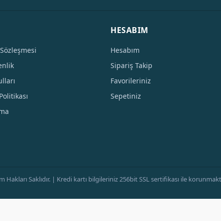
HESABIM
 Sözleşmesi
Hesabım
enlik
Sipariş Takip
lları
Favorileriniz
Politikası
Sepetiniz
tma
ları Saklıdır. | Kredi kartı bilgileriniz 256bit SSL sertifikası ile korunmaktad