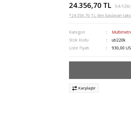
24.356,70 TL
54.126,
*24.356,70 TL den başlayan taksit
Kategori
Multimetr
Stok Kodu
uti220k
Liste Fiyatı
930,00 U
Karşılaştır