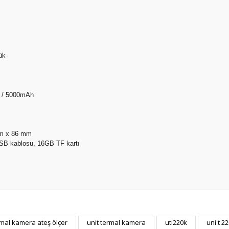
ük
7V / 5000mAh
m x 86 mm
SB kablosu, 16GB TF kartı
mal kamera ateş ölçer
unit termal kamera
uti220k
uni t 2
Bu ürüne ilk yorumu siz yapın!