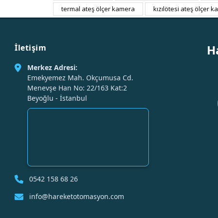
termal ateş ölçer kamera
kızılötesi ateş ölçer 
H
İletişim
Merkez Adresi:
Emekyemez Mah. Okçumusa Cd.
Menevşe Han No: 22/163 Kat:2
Beyoğlu - İstanbul
0542 158 68 26
info@hareketotomasyon.com