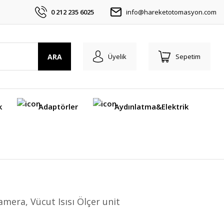
0 212 235 6025
info@hareketotomasyon.com
ARA
Üyelik
Sepetim
k
Adaptörler
Aydınlatma&Elektrik
mera, Vücut Isısı Ölçer unit