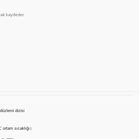
larak kaydeder
üzlemi dizisi
 ortam sıcaklığı）