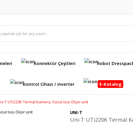
meleri
Konnektör Çeşitleri
Robot Dresspac
Kontrol Cihazı / inverter
E-Katalog
ni-T UTi220K Termal Kamera, Vücut Isısı Ölçer unit
UNI-T
Uni-T UTi220K Termal Ka