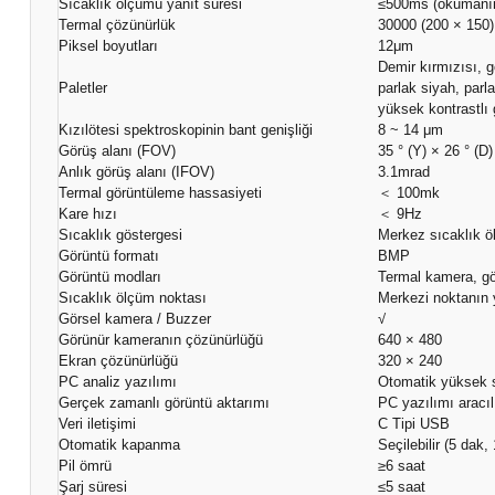
Sıcaklık ölçümü yanıt süresi
≤500ms (okumanın
Termal çözünürlük
30000 (200 × 150)
Piksel boyutları
12μm
Demir kırmızısı, 
Paletler
parlak siyah, parla
yüksek kontrastlı
Kızılötesi spektroskopinin bant genişliği
8 ~ 14 μm
Görüş alanı (FOV)
35 ° (Y) × 26 ° (D)
Anlık görüş alanı (IFOV)
3.1mrad
Termal görüntüleme hassasiyeti
＜ 100mk
Kare hızı
＜ 9Hz
Sıcaklık göstergesi
Merkez sıcaklık ö
Görüntü formatı
BMP
Görüntü modları
Termal kamera, g
Sıcaklık ölçüm noktası
Merkezi noktanın y
Görsel kamera / Buzzer
√
Görünür kameranın çözünürlüğü
640 × 480
Ekran çözünürlüğü
320 × 240
PC analiz yazılımı
Otomatik yüksek s
Gerçek zamanlı görüntü aktarımı
PC yazılımı aracıl
Veri iletişimi
C Tipi USB
Otomatik kapanma
Seçilebilir (5 dak
Pil ömrü
≥6 saat
Şarj süresi
≤5 saat