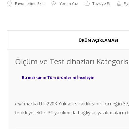
Yorum Yaz
Tavsiye Et
Fiy
ÜRÜN AÇIKLAMASI
Ölçüm ve Test cihazları Kategori
Bu markanın Tüm ürünlerini İnceleyin
unit
marka UTi220K Yüksek sıcaklık sınırı, örneğin 37,3 
tetikleyecektir. PC yazılımı da bağlıysa, yazılım alar