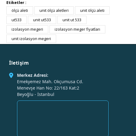
Etiketler :
ölçü aleti
unit ölçü aletleri
unit ölçü aleti
ut533
unit ut533
unit ut 533
izolasyon megeri
izolasyon meger fiyatları
unit izolasyon megeri
İletişim
Merkez Adresi:
Emekyemez Mah. Okçumusa Cd.
Menevşe Han No: 22/163 Kat:2
Beyoğlu - İstanbul