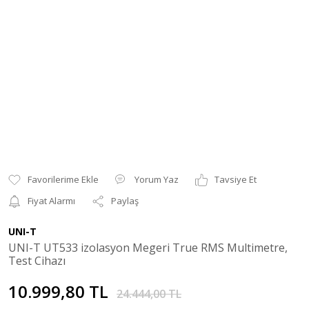
Yorum Yaz
Tavsiye Et
Fiyat Alarmı
Paylaş
UNI-T
UNI-T UT533 izolasyon Megeri True RMS Multimetre,
Test Cihazı
10.999,80 TL
24.444,00 TL