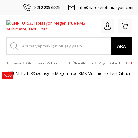
0 212 235 6025
info@hareketotomasyon.com
ARA
Anasayfa
Otomasyon Malzemeleri
Ölçü Aletleri
Meger Cihazları
UNI-
%55