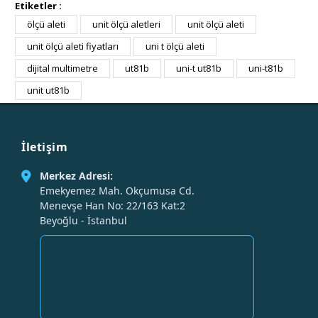
Etiketler :
ölçü aleti
unit ölçü aletleri
unit ölçü aleti
unit ölçü aleti fiyatları
uni t ölçü aleti
dijital multimetre
ut81b
uni-t ut81b
uni-t81b
unit ut81b
İletişim
Merkez Adresi:
Emekyemez Mah. Okçumusa Cd.
Menevşe Han No: 22/163 Kat:2
Beyoğlu - İstanbul