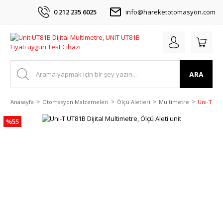
0 212 235 6025
info@hareketotomasyon.com
ARA
Anasayfa
Otomasyon Malzemeleri
Ölçü Aletleri
Multimetre
Uni-T UT8
%55