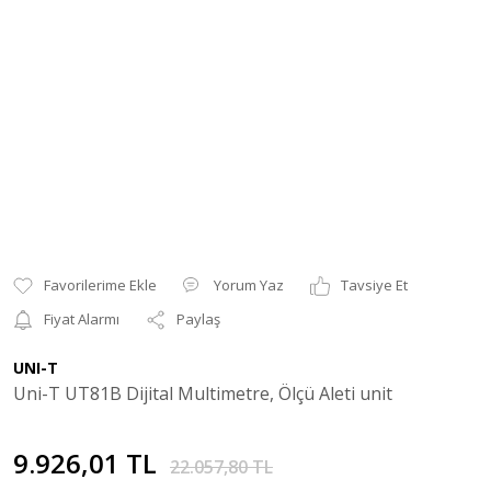
Yorum Yaz
Tavsiye Et
Fiyat Alarmı
Paylaş
UNI-T
Uni-T UT81B Dijital Multimetre, Ölçü Aleti unit
9.926,01 TL
22.057,80 TL