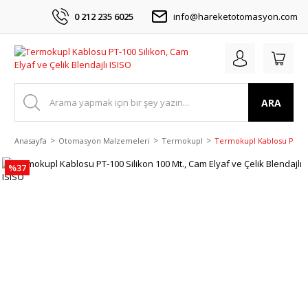
0 212 235 6025
info@hareketotomasyon.com
ARA
Anasayfa
Otomasyon Malzemeleri
Termokupl
Termokupl Kablosu PT-100 
%37