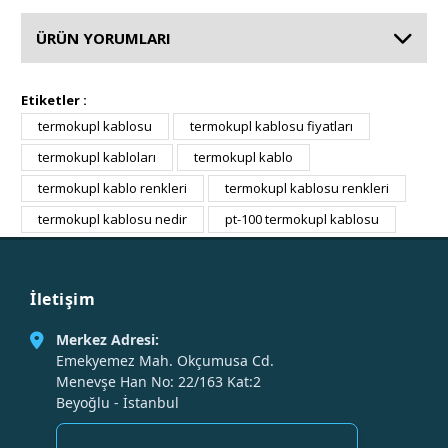
ÜRÜN YORUMLARI
Etiketler :
termokupl kablosu
termokupl kablosu fiyatları
termokupl kabloları
termokupl kablo
termokupl kablo renkleri
termokupl kablosu renkleri
termokupl kablosu nedir
pt-100 termokupl kablosu
İletişim
Merkez Adresi:
Emekyemez Mah. Okçumusa Cd.
Menevşe Han No: 22/163 Kat:2
Beyoğlu - İstanbul