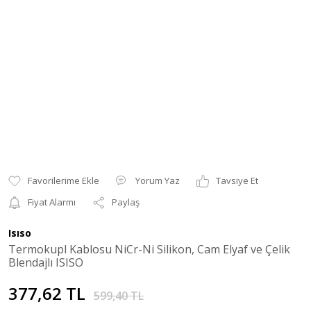
Yorum Yaz
Tavsiye Et
Fiyat Alarmı
Paylaş
Isıso
Termokupl Kablosu NiCr-Ni Silikon, Cam Elyaf ve Çelik
Blendajlı ISISO
377,62 TL
599,40 TL