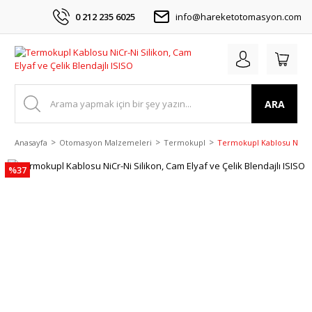
0 212 235 6025
info@hareketotomasyon.com
ARA
Anasayfa
Otomasyon Malzemeleri
Termokupl
Termokupl Kablosu NiCr-Ni
%37