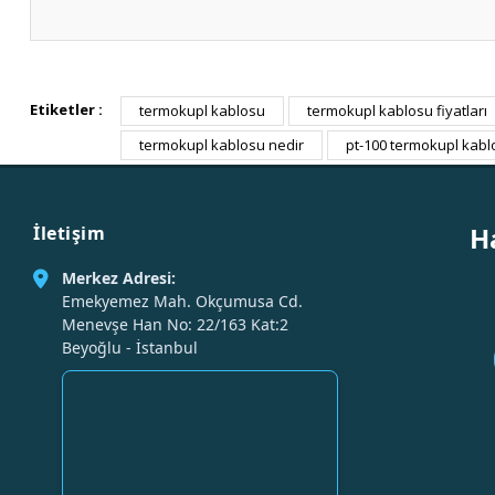
Etiketler :
termokupl kablosu
termokupl kablosu fiyatları
termokupl kablosu nedir
pt-100 termokupl kabl
H
İletişim
Merkez Adresi:
Emekyemez Mah. Okçumusa Cd.
Menevşe Han No: 22/163 Kat:2
Beyoğlu - İstanbul