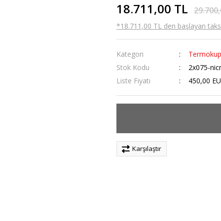
18.711,00 TL
29.700,
*18.711,00 TL den başlayan taksit
Kategori
Termokup
Stok Kodu
2x075-nicr
Liste Fiyatı
450,00 E
Karşılaştır