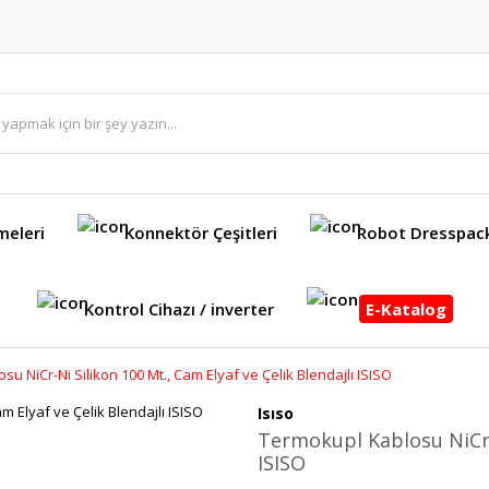
meleri
Konnektör Çeşitleri
Robot Dresspac
Kontrol Cihazı / inverter
E-Katalog
u NiCr-Ni Silikon 100 Mt., Cam Elyaf ve Çelik Blendajlı ISISO
Isıso
Termokupl Kablosu NiCr-N
ISISO