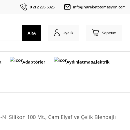
0 212 235 6025
info@hareketotomasyon.com
ARA
Üyelik
Sepetim
k
Adaptörler
Aydınlatma&Elektrik
i Silikon 100 Mt., Cam Elyaf ve Çelik Blendajlı