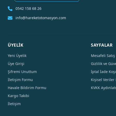
0542 158 68 26
info@hareketotomasyon.com
ÜYELİK
SAYFALAR
Yeni Üyelik
Mesafeli Satış
Üye Girişi
Gizlilik ve Güv
Şifremi Unuttum
İptal İade Koşu
İletişim Formu
Kişisel Veriler 
Havale Bildirim Formu
KVKK Aydınla
Kargo Takibi
İletişim