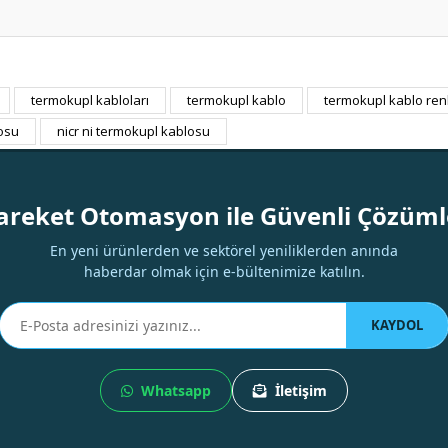
termokupl kabloları
termokupl kablo
termokupl kablo ren
Bu ürüne ilk yorumu siz yapın!
osu
nicr ni termokupl kablosu
Yorum Yaz
areket Otomasyon ile Güvenli Çözüml
En yeni ürünlerden ve sektörel yeniliklerden anında
haberdar olmak için e-bültenimize katılın.
KAYDOL
Whatsapp
İletişim