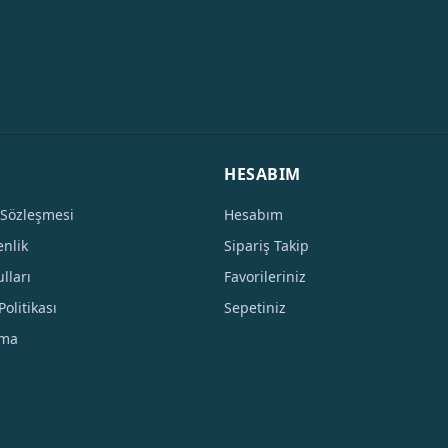
HESABIM
 Sözleşmesi
Hesabım
enlik
Sipariş Takip
lları
Favorileriniz
Politikası
Sepetiniz
tma