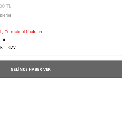
00 TL
lerle!
l
,
Termokupl Kabloları
-ni
UR + KDV
GELİNCE HABER VER