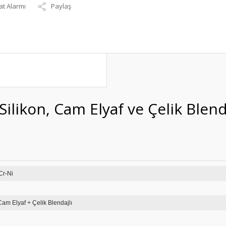
at Alarmı
Paylaş
likon, Cam Elyaf ve Çelik Blenda
0.75 NiCr-Ni
Cam Elyaf + Çelik Blendajlı