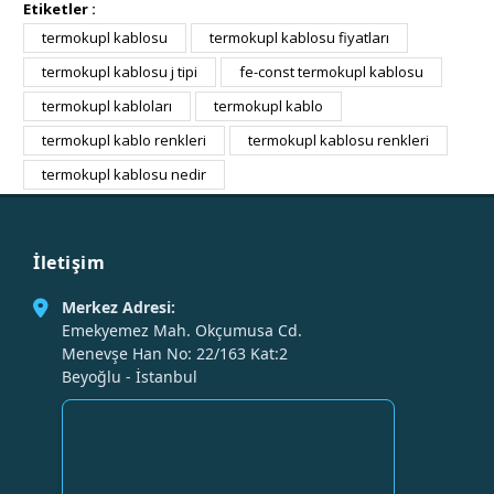
Etiketler :
termokupl kablosu
termokupl kablosu fiyatları
termokupl kablosu j tipi
fe-const termokupl kablosu
termokupl kabloları
termokupl kablo
termokupl kablo renkleri
termokupl kablosu renkleri
termokupl kablosu nedir
İletişim
Merkez Adresi:
Emekyemez Mah. Okçumusa Cd.
Menevşe Han No: 22/163 Kat:2
Beyoğlu - İstanbul