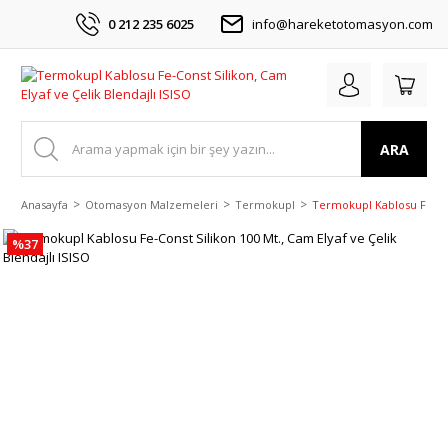
0 212 235 6025
info@hareketotomasyon.com
ARA
Anasayfa
Otomasyon Malzemeleri
Termokupl
Termokupl Kablosu Fe-Cons
%37