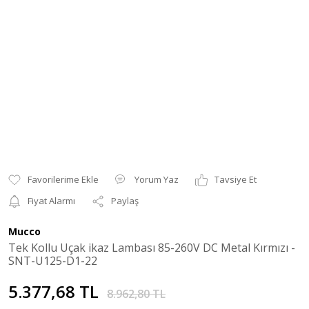
Yorum Yaz
Tavsiye Et
Fiyat Alarmı
Paylaş
Mucco
Tek Kollu Uçak ikaz Lambası 85-260V DC Metal Kırmızı -
SNT-U125-D1-22
5.377,68 TL
8.962,80 TL