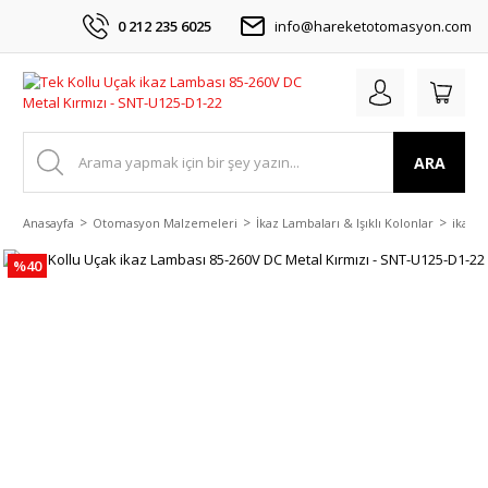
0 212 235 6025
info@hareketotomasyon.com
ARA
Anasayfa
Otomasyon Malzemeleri
İkaz Lambaları & Işıklı Kolonlar
ikaz L
%40