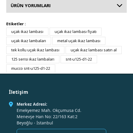
ÜRÜN YORUMLARI
Etiketler :
uçak ikaz lambası
uçak ikaz lambası fiyatı
uçak ikaz lambaları
metal uçak ikaz lambası
tek kollu uçak ikaz lambası
uçak ikaz lambası satın al
125 serisi ikaz lambaları
snt-u125-d1-22
mucco snt-u125-d1-22
İletişim
Merkez Adresi:
Emekyemez Mah. Okçumusa Cd.
Menevşe Han No: 22/163 Kat:2
Beyoğlu - İstanbul