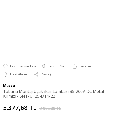
Yorum Yaz
Tavsiye Et
Fiyat Alarmı
Paylaş
Mucco
Tabana Montaj Uçak ikaz Lambası 85-260V DC Metal
Kırmızı - SNT-U125-DT1-22
5.377,68 TL
8.962,80 TL