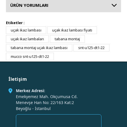
ÜRÜN YORUMLARI
Etiketler :
uçak ikaz lambası
uçak ikaz lambası fiyatı
uçak ikaz lambaları
tabana montaj
tabana montaj uçak ikaz lambası
snt-u125-dt1-22
mucco snt-u125-dt1-22
İletişim
Merkez Adresi:
Emekyemez Mah. Okçumusa Cd.
Menevşe Han No: 22/163 Kat:2
Beyoğlu - İstanbul