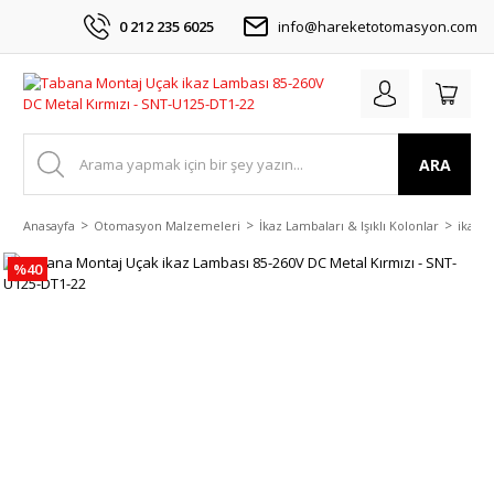
0 212 235 6025
info@hareketotomasyon.com
ARA
Anasayfa
Otomasyon Malzemeleri
İkaz Lambaları & Işıklı Kolonlar
ikaz L
%40