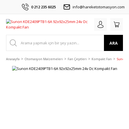
0 212 235 6025
info@hareketotomasyon.com
ARA
Anasayfa
Otomasyon Malzemeleri
Fan Çeşitleri
Kompakt Fan
Sunon 