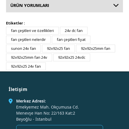
ÜRÜN YORUMLARI
Etiketler :
fan çeşitleri ve özellikleri
24v dc fan
fan çeşitleri nelerdir
fan çeşitleri fiyat
sunon 24v fan
92x92x25 fan
92x92x25mm fan
92x92x25mm fan 24v
92x92x25 24vdc
92x92x25 24v fan
İletişim
Merkez Adresi:
Emekyemez Mah. Okçumusa Cd.
Menevşe Han No: 22/163 Kat:2
Beyoğlu - İstanbul