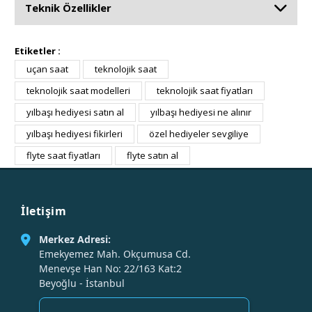
Teknik Özellikler
Etiketler :
uçan saat
teknolojik saat
teknolojik saat modelleri
teknolojik saat fiyatları
yılbaşı hediyesi satın al
yılbaşı hediyesi ne alınır
yılbaşı hediyesi fikirleri
özel hediyeler sevgiliye
flyte saat fiyatları
flyte satın al
İletişim
Merkez Adresi:
Emekyemez Mah. Okçumusa Cd.
Menevşe Han No: 22/163 Kat:2
Beyoğlu - İstanbul