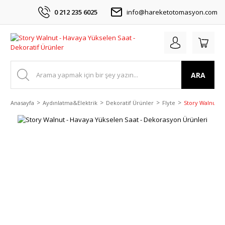
0 212 235 6025
info@hareketotomasyon.com
ARA
Anasayfa
Aydınlatma&Elektrik
Dekoratif Ürünler
Flyte
Story Walnut -