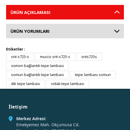
ÜRÜN AÇIKLAMASI
ÜRÜN YORUMLARI
Etiketler :
snt-s725-s
mucco snt-s725-s
snts725s
somon bağlantılı tepe lambası
somun bağlantılı tepe lambası
tepe lambası somun
dik tepe lambası
vidalı tepe lambası
İletişim
Merkez Adresi:
Emekyemez Mah. Okçumusa Cd.