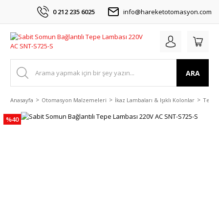
0 212 235 6025
info@hareketotomasyon.com
ARA
Anasayfa
Otomasyon Malzemeleri
İkaz Lambaları & Işıklı Kolonlar
Tepe 
%40