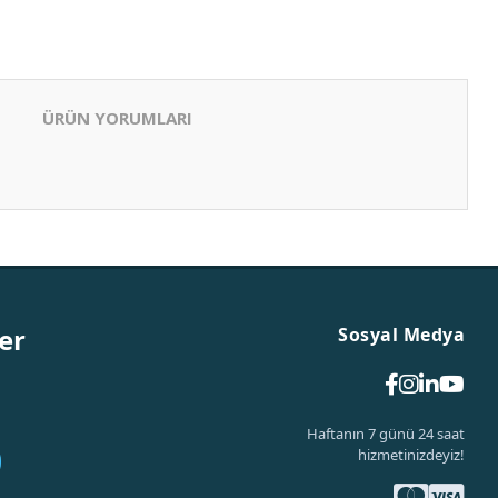
ÜRÜN YORUMLARI
er
Sosyal Medya
Haftanın 7 günü 24 saat
hizmetinizdeyiz!