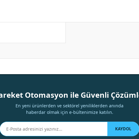
Bu ürüne ilk yorumu siz yapın!
areket Otomasyon ile Güvenli Çözüml
Yorum Yaz
En yeni ürünlerden ve sektörel yeniliklerden anında
haberdar olmak için e-bültenimize katılın.
KAYDOL