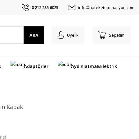
0 212 235 6025
info@hareketotomasyon.com
ARA
Üyelik
Sepetim
k
Adaptörler
Aydınlatma&Elektrik
çin Kapak
le!