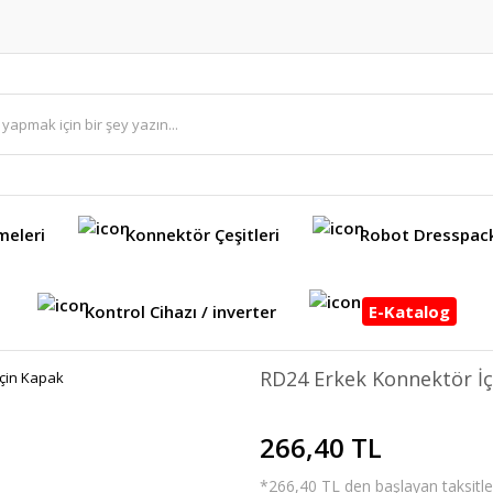
meleri
Konnektör Çeşitleri
Robot Dresspac
Kontrol Cihazı / inverter
E-Katalog
RD24 Erkek Konnektör İ
266,40 TL
*266,40 TL den başlayan taksitler