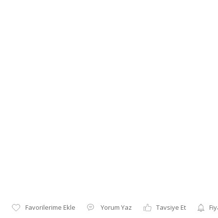
Yorum Yaz
Tavsiye Et
Fiy