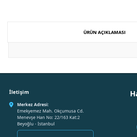
ÜRÜN AÇIKLAMASI
H
İletişim
Merkez Adresi:
Emekyemez Mah. Okçumusa Cd.
Menevşe Han No: 22/163 Kat:2
Beyoğlu - İstanbul