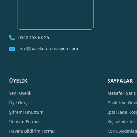
0542 158 68 26
info@hareketotomasyon.com
ÜYELİK
SAYFALAR
Yeni Üyelik
Mesafeli Satış
Üye Girişi
Gizlilik ve Güv
Şifremi Unuttum
İptal İade Koşu
İletişim Formu
Kişisel Veriler 
Havale Bildirim Formu
KVKK Aydınla