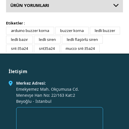
ÜRÜN YORUMLARI
Etiketler :
arduino buzzer korna
buzzer korna
ledli buzzer
ledli bazır
ledli siren
ledli flaşörlü siren
snt-35a24
snt35a24
mucco snt-35a24
İletişim
Merkez Adresi:
Emekyemez Mah. Okçumusa Cd.
Menevşe Han No: 22/163 Kat:2
Beyoğlu - İstanbul