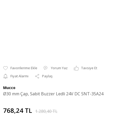
Yorum Yaz
Tavsiye Et
Fiyat Alarmı
Paylaş
Mucco
Ø30 mm Çap, Sabit Buzzer Ledli 24V DC SNT-35A24
768,24 TL
1.280,40 TL