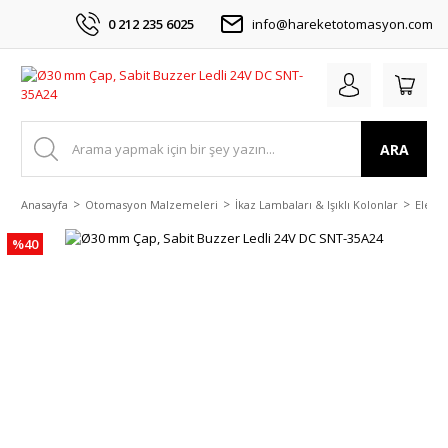
0 212 235 6025
info@hareketotomasyon.com
ARA
Anasayfa
Otomasyon Malzemeleri
İkaz Lambaları & Işıklı Kolonlar
Elektr
%40