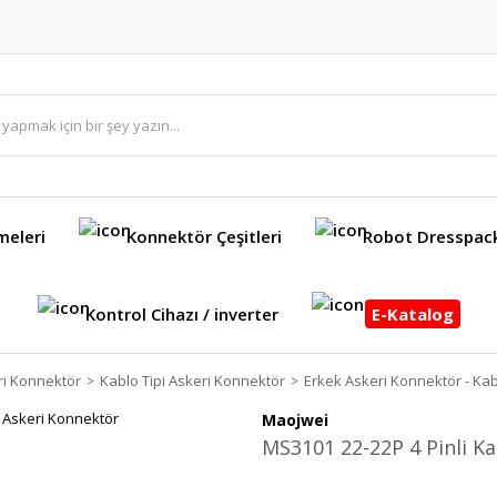
meleri
Konnektör Çeşitleri
Robot Dresspac
Kontrol Cihazı / inverter
E-Katalog
ri Konnektör
Kablo Tipi Askeri Konnektör
Erkek Askeri Konnektör - Kab
Maojwei
MS3101 22-22P 4 Pinli Ka