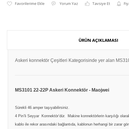
Yorum Yaz
Tavsiye Et
Fiy
ÜRÜN AÇIKLAMASI
Askeri konnektör Çeşitleri Kategorisinde 
MS3101 22-22P Askeri Konnektör - Maojwei
Sürekli 46 amper taşıyabilirsiniz.
4 Pin’li Seyyar Konnektör’dür. Makine konnektörlerin karşılığı olarak 
kablo ile rekor arasındaki bağlantıda, kablonun herhangi bir zarar gör