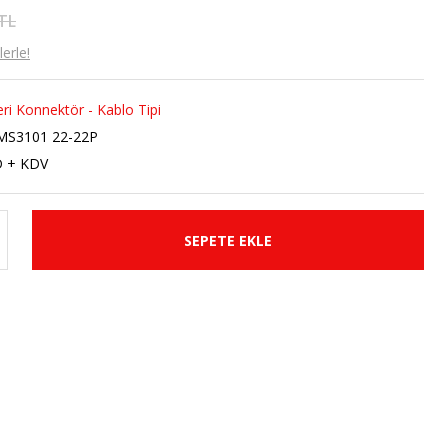
 TL
erle!
ri Konnektör - Kablo Tipi
MS3101 22-22P
D + KDV
SEPETE EKLE