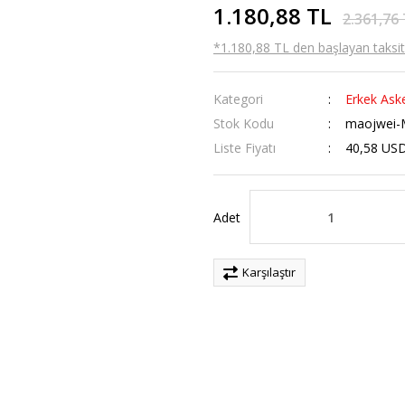
1.180,88 TL
2.361,76
*1.180,88 TL den başlayan taksitl
Kategori
Erkek Aske
Stok Kodu
maojwei-
Liste Fiyatı
40,58 US
Adet
Karşılaştır