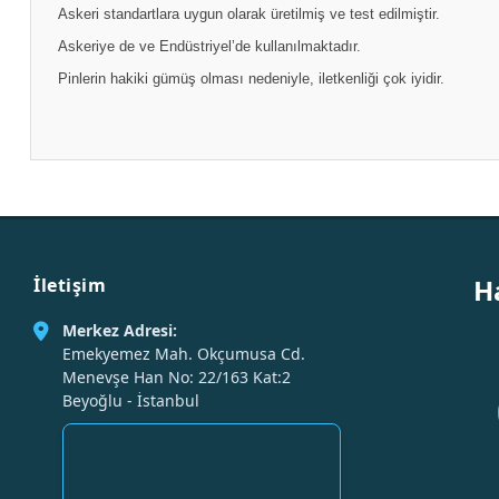
Askeri standartlara uygun olarak üretilmiş ve test edilmiştir.
Askeriye de ve Endüstriyel’de kullanılmaktadır.
Pinlerin hakiki gümüş olması nedeniyle, iletkenliği çok iyidir.
H
İletişim
Merkez Adresi:
Emekyemez Mah. Okçumusa Cd.
Menevşe Han No: 22/163 Kat:2
Beyoğlu - İstanbul