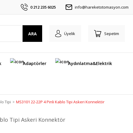
0 212 235 6025
info@hareketotomasyon.com
ARA
Üyelik
Sepetim
k
Adaptörler
Aydınlatma&Elektrik
lo Tipi
MS3101 22-22P 4 Pinli Kablo Tipi Askeri Konnektör
blo Tipi Askeri Konnektör