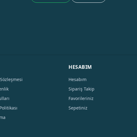
HESABIM
 Sözleşmesi
Hesabım
enlik
Sipariş Takip
lları
Favorileriniz
Politikası
Sepetiniz
tma