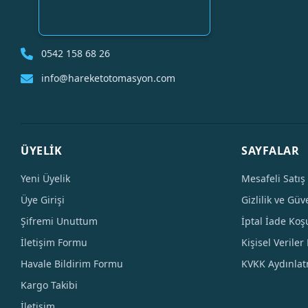
0542 158 68 26
info@hareketotomasyon.com
ÜYELİK
SAYFALAR
Yeni Üyelik
Mesafeli Satış
Üye Girişi
Gizlilik ve Güv
Şifremi Unuttum
İptal İade Koşu
İletişim Formu
Kişisel Veriler 
Havale Bildirim Formu
KVKK Aydınla
Kargo Takibi
İletişim