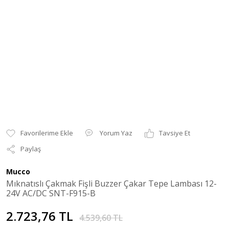
Yorum Yaz
Tavsiye Et
Paylaş
Mucco
Mıknatıslı Çakmak Fişli Buzzer Çakar Tepe Lambası 12-
24V AC/DC SNT-F915-B
2.723,76 TL
4.539,60 TL