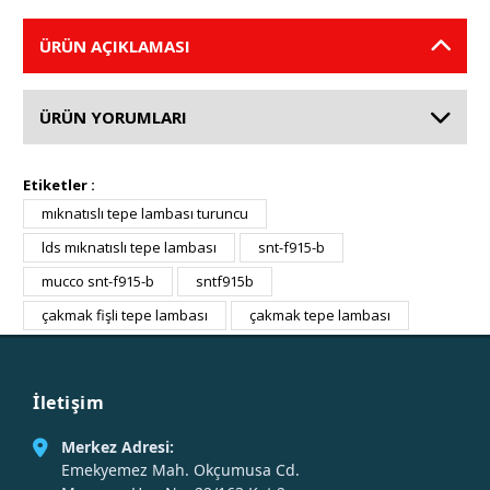
ÜRÜN AÇIKLAMASI
ÜRÜN YORUMLARI
Etiketler :
mıknatıslı tepe lambası turuncu
lds mıknatıslı tepe lambası
snt-f915-b
mucco snt-f915-b
sntf915b
çakmak fişli tepe lambası
çakmak tepe lambası
İletişim
Merkez Adresi:
Emekyemez Mah. Okçumusa Cd.