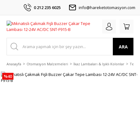
0 212 235 6025
info@hareketotomasyon.com
ARA
Anasayfa
Otomasyon Malzemeleri
İkaz Lambaları & Işıklı Kolonlar
Tepe 
%40