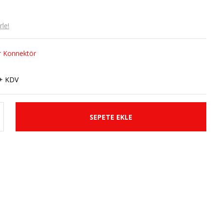
le!
r Konnektör
 + KDV
SEPETE EKLE