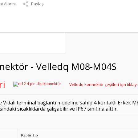
at Alarmı
Paylaş
nnektör - Velledq M08-M04S
Velledq konnektör çeşitleri için tıklay
e Vidalı terminal bağlantı modeline sahip 4 kontaklı Erkek
ndaki sıcaklıklarda çalışabilir ve IP67 sınıfına aittir.
Kablo Tip