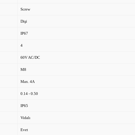
Screw
Dişi
IP67
4
60V AC/DC
M8
Max. 4A
0.14 - 0.50
IP65
Vidalı
Evet