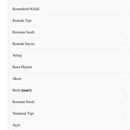
Konnektör Kilidi
:
Kontak Tipi
:
Koruma Sınıfı
:
Kontak Sayısı
:
Voltaj
:
Kasa Ölçüsü
:
Akım
:
Kesit
(mm²)
:
Koruma Sınıfı
:
Terminal Tipi
:
Açılı
: