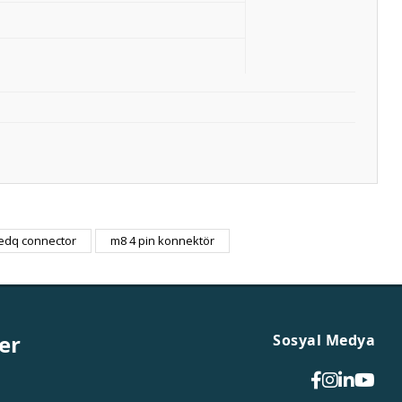
ledq connector
m8 4 pin konnektör
er
Sosyal Medya