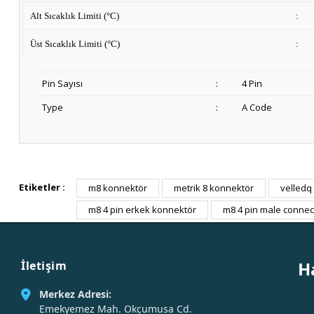
Alt Sıcaklık Limiti (°C)
:
Üst Sıcaklık Limiti (°C)
:
Pin Sayısı
:
4 Pin
Type
:
A Code
Etiketler :
m8 konnektör
metrik 8 konnektör
velledq
m8 4 pin erkek konnektör
m8 4 pin male connec
H
İletişim
Merkez Adresi:
Emekyemez Mah. Okçumusa Cd.