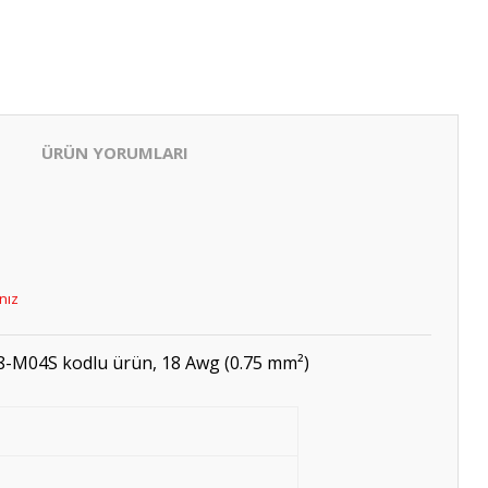
ÜRÜN YORUMLARI
ınız
 M8-M04S kodlu ürün, 18 Awg (0.75 mm²)