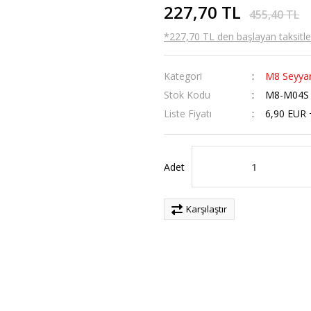
227,70 TL
455,40 TL
*227,70 TL den başlayan taksitler
Kategori
M8 Seyya
Stok Kodu
M8-M04S
Liste Fiyatı
6,90 EUR
Adet
Karşılaştır