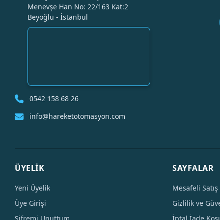
Menevşe Han No: 22/163 Kat:2
Beyoğlu - İstanbul
0542 158 68 26
info@hareketotomasyon.com
ÜYELİK
SAYFALAR
Yeni Üyelik
Mesafeli Satış
Üye Girişi
Gizlilik ve Güv
Şifremi Unuttum
İptal İade Koşu