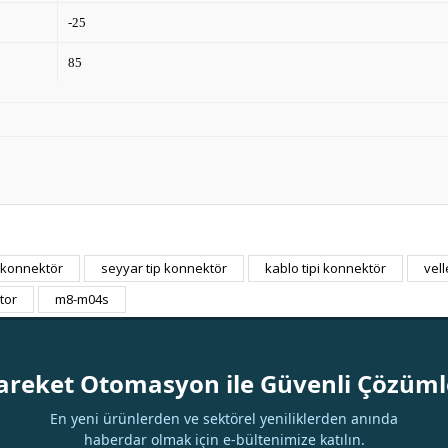
-25
85
 konnektör
seyyar tip konnektör
kablo tipi konnektör
vel
Bu ürüne ilk yorumu siz yapın!
tor
m8-m04s
Yorum Yaz
areket Otomasyon ile Güvenli Çözüml
En yeni ürünlerden ve sektörel yeniliklerden anında
haberdar olmak için e-bültenimize katılın.