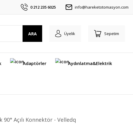
0 212 235 6025
info@hareketotomasyon.com
ARA
Üyelik
Sepetim
k
Adaptörler
Aydınlatma&Elektrik
 90° Açılı Konnektör - Velledq