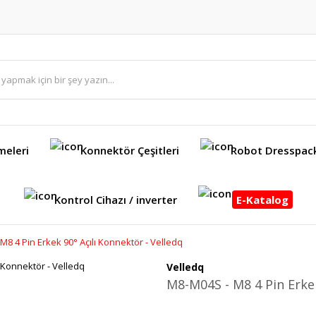
meleri
Konnektör Çeşitleri
Robot Dresspac
Kontrol Cihazı / inverter
E-Katalog
M8 4 Pin Erkek 90° Açılı Konnektör - Velledq
Velledq
M8-M04S - M8 4 Pin Erkek