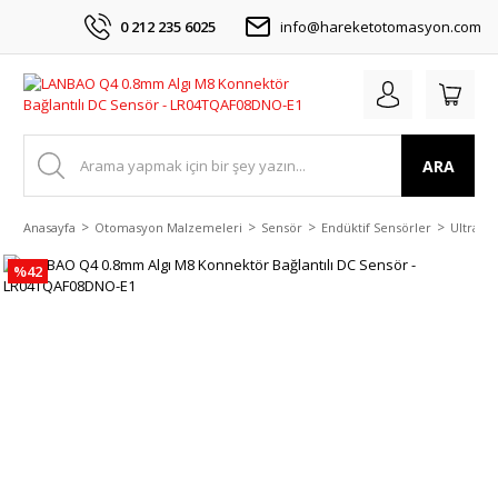
0 212 235 6025
info@hareketotomasyon.com
ARA
Anasayfa
Otomasyon Malzemeleri
Sensör
Endüktif Sensörler
Ultra Mi
%42