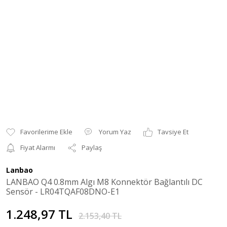
Yorum Yaz
Tavsiye Et
Fiyat Alarmı
Paylaş
Lanbao
LANBAO Q4 0.8mm Algı M8 Konnektör Bağlantılı DC
Sensör - LR04TQAF08DNO-E1
1.248,97 TL
2.153,40 TL