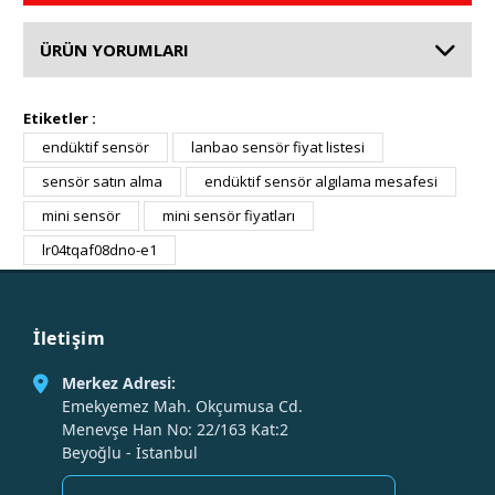
ÜRÜN YORUMLARI
Etiketler :
endüktif sensör
lanbao sensör fiyat listesi
sensör satın alma
endüktif sensör algılama mesafesi
mini sensör
mini sensör fiyatları
lr04tqaf08dno-e1
İletişim
Merkez Adresi:
Emekyemez Mah. Okçumusa Cd.
Menevşe Han No: 22/163 Kat:2
Beyoğlu - İstanbul