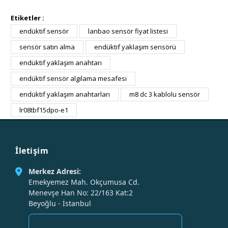
Etiketler :
endüktif sensör
lanbao sensör fiyat listesi
sensör satın alma
endüktif yaklaşım sensörü
endüktif yaklaşım anahtarı
endüktif sensör algılama mesafesi
endüktif yaklaşım anahtarları
m8 dc 3 kablolu sensör
lr08tbf15dpo-e1
İletişim
Merkez Adresi:
Emekyemez Mah. Okçumusa Cd.
Menevşe Han No: 22/163 Kat:2
Beyoğlu - İstanbul