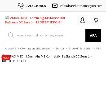
0 212 235 6025
info@hareketotomasyon.com
ARA
Anasayfa
Otomasyon Malzemeleri
Sensör
Endüktif Sensörler
M8 DC 3
%42