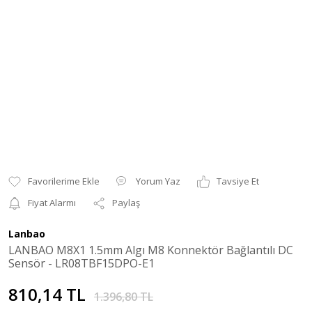
Yorum Yaz
Tavsiye Et
Fiyat Alarmı
Paylaş
Lanbao
LANBAO M8X1 1.5mm Algı M8 Konnektör Bağlantılı DC
Sensör - LR08TBF15DPO-E1
810,14 TL
1.396,80 TL