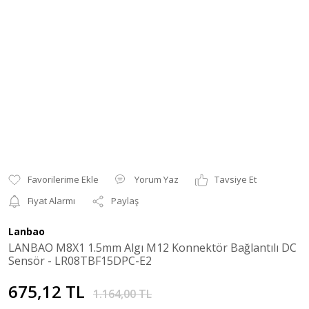
Yorum Yaz
Tavsiye Et
Fiyat Alarmı
Paylaş
Lanbao
LANBAO M8X1 1.5mm Algı M12 Konnektör Bağlantılı DC
Sensör - LR08TBF15DPC-E2
675,12 TL
1.164,00 TL