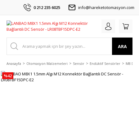
0 212 235 6025
info@hareketotomasyon.com
ARA
Anasayfa
Otomasyon Malzemeleri
Sensör
Endüktif Sensörler
M8 DC 3
%42