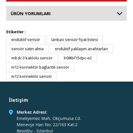
ÜRÜN YORUMLARI
Etiketler :
endüktif sensör
lanbao sensör fiyat listesi
sensör satın alma
endüktif yaklaşım anahtarları
m8 dc 3 kablolu sensör
lr08tbf15dpc-e2
m12 konnektör bağlantılı sensör
m12 konnektör sensör
İletişim
Merkez Adresi:
Emekyemez Mah. Okçumusa Cd.
Menevşe Han No: 22/163 Kat:2
Beyoğlu - İstanbul