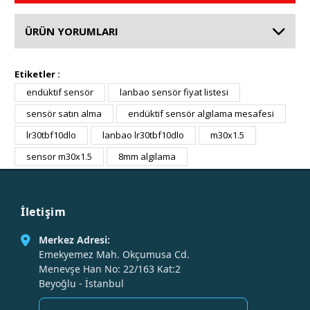
ÜRÜN YORUMLARI
Etiketler :
endüktif sensör
lanbao sensör fiyat listesi
sensör satın alma
endüktif sensör algılama mesafesi
lr30tbf10dlo
lanbao lr30tbf10dlo
m30x1.5
sensor m30x1.5
8mm algılama
İletişim
Merkez Adresi:
Emekyemez Mah. Okçumusa Cd.
Menevşe Han No: 22/163 Kat:2
Beyoğlu - İstanbul