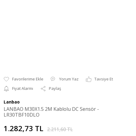
Yorum Yaz
Tavsiye Et
Fiyat Alarmı
Paylaş
Lanbao
LANBAO M30X1.5 2M Kablolu DC Sensör -
LR30TBF10DLO
1.282,73 TL
2.211,60 TL