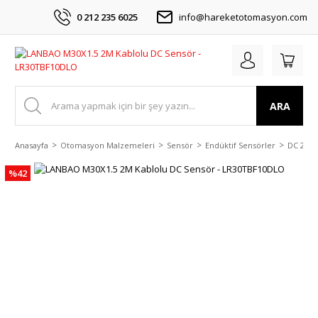
0 212 235 6025
info@hareketotomasyon.com
ARA
Anasayfa
Otomasyon Malzemeleri
Sensör
Endüktif Sensörler
DC 2 Ka
%42