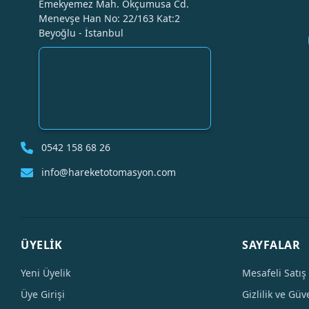
Emekyemez Mah. Okçumusa Cd.
Menevşe Han No: 22/163 Kat:2
Beyoğlu - İstanbul
0542 158 68 26
info@hareketotomasyon.com
ÜYELİK
SAYFALAR
Yeni Üyelik
Mesafeli Satış
Üye Girişi
Gizlilik ve Güv