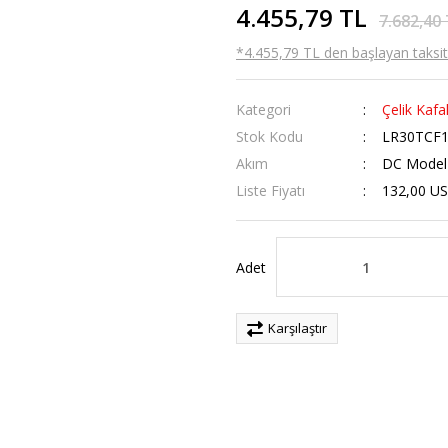
4.455,79 TL
7.682,40
*4.455,79 TL den başlayan taksitl
Kategori
Çelik Kafa
Stok Kodu
LR30TCF
Akım
DC Model
Liste Fiyatı
132,00 U
Adet
Karşılaştır