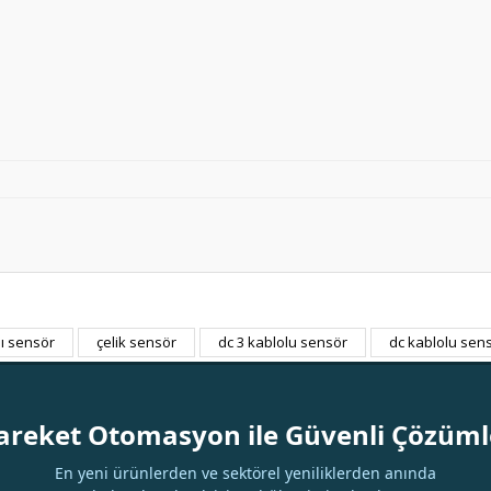
lı sensör
çelik sensör
dc 3 kablolu sensör
dc kablolu sen
Bu ürüne ilk yorumu siz yapın!
Yorum Yaz
areket Otomasyon ile Güvenli Çözüml
En yeni ürünlerden ve sektörel yeniliklerden anında