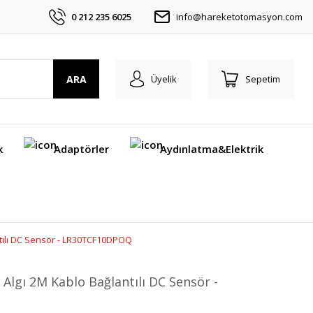
0 212 235 6025
info@hareketotomasyon.com
ARA
Üyelik
Sepetim
k
Adaptörler
Aydınlatma&Elektrik
tılı DC Sensör - LR30TCF10DPOQ
gı 2M Kablo Bağlantılı DC Sensör -