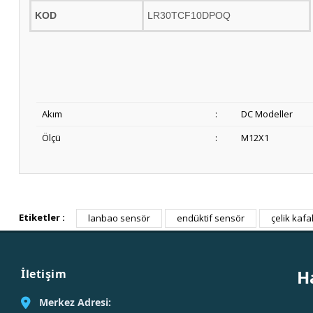
KOD
LR30TCF10DPOQ
Akım
:
DC Modeller
Ölçü
:
M12X1
Etiketler :
lanbao sensör
endüktif sensör
çelik kafa
H
İletişim
Merkez Adresi: