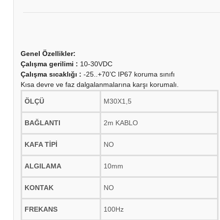
Genel Özellikler:
Çalışma gerilimi :
10-30VDC
Çalışma sıcaklığı :
-25..+70’C IP67 koruma sınıfı
Kısa devre ve faz dalgalanmalarına karşı korumalı.
ÖLÇÜ
M30X1,5
BAĞLANTI
2m KABLO
KAFA TİPİ
NO
ALGILAMA
10mm
KONTAK
NO
FREKANS
100Hz