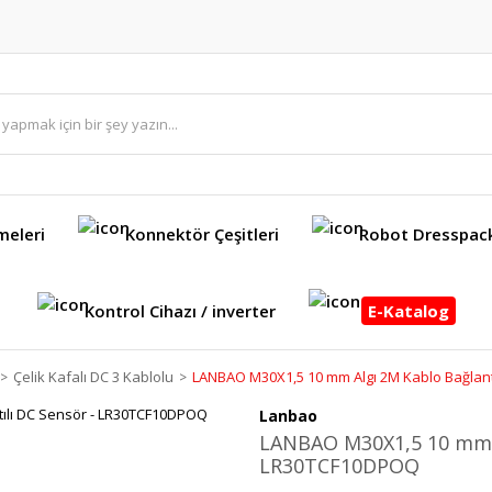
meleri
Konnektör Çeşitleri
Robot Dresspac
Kontrol Cihazı / inverter
E-Katalog
Çelik Kafalı DC 3 Kablolu
LANBAO M30X1,5 10 mm Algı 2M Kablo Bağlan
Lanbao
LANBAO M30X1,5 10 mm Al
LR30TCF10DPOQ