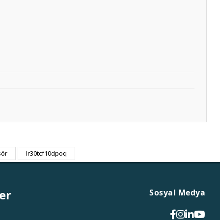
sör
lr30tcf10dpoq
er
Sosyal Medya