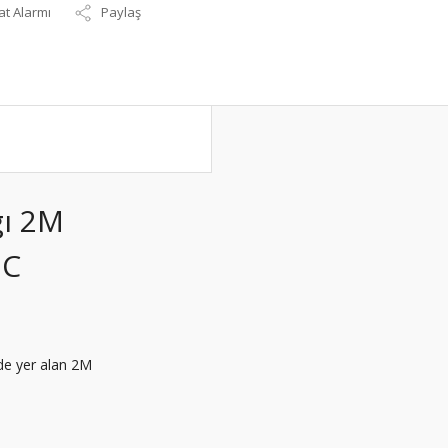
at Alarmı
Paylaş
ı 2M
DC
nde yer alan 2M