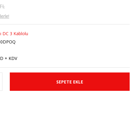
 TL
erle!
lı DC 3 Kablolu
10DPOQ
SD + KDV
SEPETE EKLE