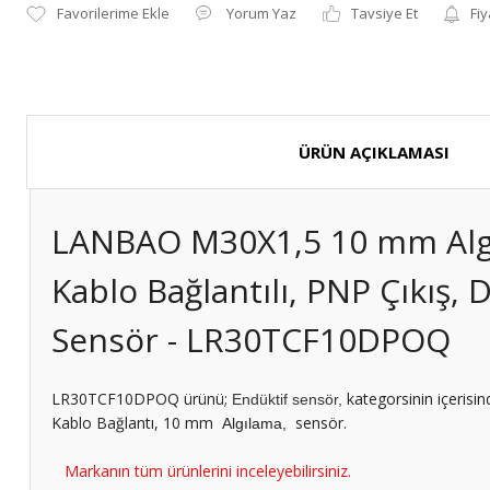
Yorum Yaz
Tavsiye Et
Fiy
ÜRÜN AÇIKLAMASI
LANBAO M30X1,5 10 mm Alg
Kablo Bağlantılı, PNP Çıkış, 
Sensör - LR30TCF10DPOQ
LR30TCF10DPOQ ürünü;
kategorsinin içerisi
Endüktif sensör,
Kablo Bağlantı, 10 mm
sensör.
Algılama,
Markanın tüm ürünlerini inceleyebilirsiniz.