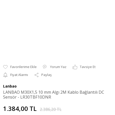
Yorum Yaz
Tavsiye Et
Fiyat Alarmı
Paylaş
Lanbao
LANBAO M30X1,5 10 mm Algı 2M Kablo Bağlantılı DC
Sensör - LR30TBF10DNR
1.384,00 TL
2.386,20 TL