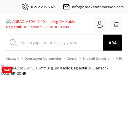
0 212 235 6025
info@hareketotomasyon.com
ARA
Anasayfa
Otomasyon Malzemeleri
Sensör
Endüktif Sensörler
M30 DC 
%42