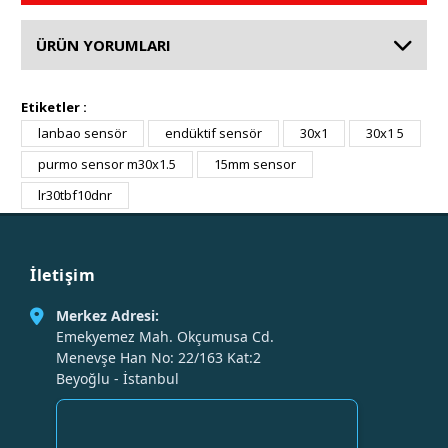
ÜRÜN YORUMLARI
Etiketler :
lanbao sensör
endüktif sensör
30x1
30x1 5
purmo sensor m30x1.5
15mm sensor
lr30tbf10dnr
İletişim
Merkez Adresi:
Emekyemez Mah. Okçumusa Cd.
Menevşe Han No: 22/163 Kat:2
Beyoğlu - İstanbul