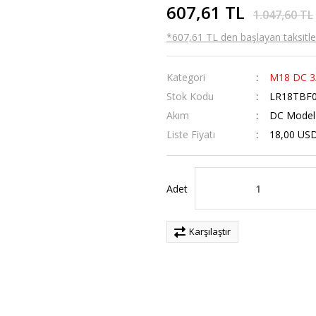
607,61 TL
1.047,60 TL
*607,61 TL den başlayan taksitler
Kategori
M18 DC 3/
Stok Kodu
LR18TBF
Akım
DC Model
Liste Fiyatı
18,00 US
Adet
Karşılaştır