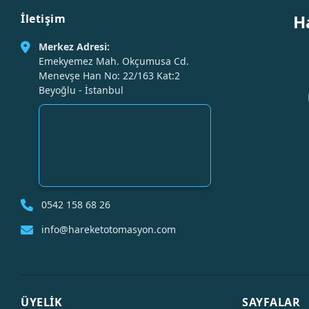
H
İletişim
Merkez Adresi:
Emekyemez Mah. Okçumusa Cd.
Menevşe Han No: 22/163 Kat:2
Beyoğlu - İstanbul
0542 158 68 26
info@hareketotomasyon.com
ÜYELİK
SAYFALAR