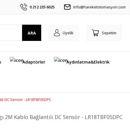
0 212 235 6025
info@hareketotomasyon.com
ARA
Üyelik
Sepetim
k
Adaptörler
Aydınlatma&Elektrik
ılı DC Sensör - LR18TBF05DPC
 2M Kablo Bağlantılı DC Sensör - LR18TBF05DPC