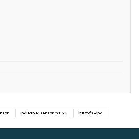
nsör
induktiver sensor m18x1
lr18tbf05dpc