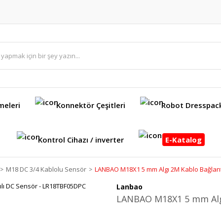
meleri
Konnektör Çeşitleri
Robot Dresspac
Kontrol Cihazı / inverter
E-Katalog
M18 DC 3/4 Kablolu Sensör
LANBAO M18X1 5 mm Algı 2M Kablo Bağlant
Lanbao
LANBAO M18X1 5 mm Algı