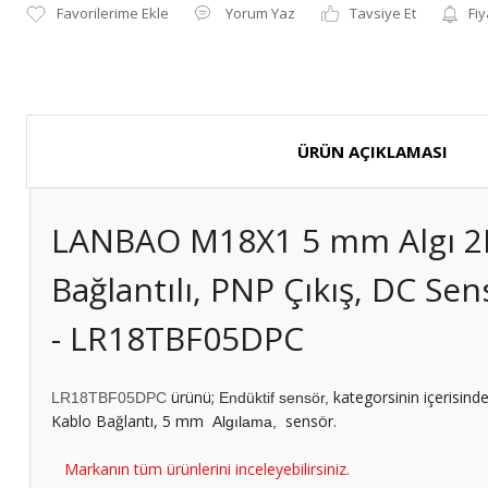
Yorum Yaz
Tavsiye Et
Fiy
ÜRÜN AÇIKLAMASI
LANBAO M18X1 5 mm Algı 2
Bağlantılı, PNP Çıkış, DC Sen
- LR18TBF05DPC
ürünü;
kategorsinin içerisind
LR18TBF05DPC
Endüktif sensör,
Kablo Bağlantı, 5 mm
sensör.
Algılama,
Markanın tüm ürünlerini inceleyebilirsiniz.