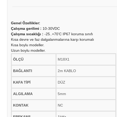
Genel Özellikler:
Çalışma gerilimi :
10-30VDC
Çalışma sıcaklığı :
-25..+70’C IP67 koruma sınıfı
Kısa devre ve faz dalgalanmalarına karşı korumalı
Kısa boylu modeller.
Uzun boylu modeller.
ÖLÇÜ
M18X1
BAĞLANTI
2m KABLO
KAFA TİPİ
DÜZ
ALGILAMA
5mm
KONTAK
NC
FREKANS
1kHz