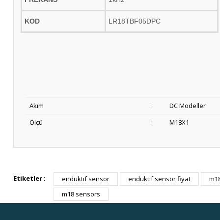
KOD
LR18TBF05DPC
Akım
:
DC Modeller
Ölçü
:
M18X1
Etiketler :
endüktif sensör
endüktif sensör fiyat
m18
m18 sensors