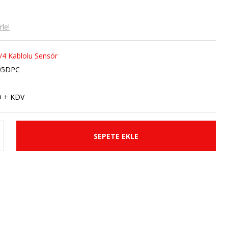
le!
4 Kablolu Sensör
05DPC
D + KDV
SEPETE EKLE