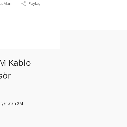
at Alarmı
Paylaş
M Kablo
sör
e yer alan 2M