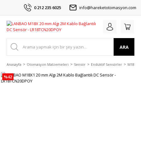
0 212 235 6025
info@hareketotomasyon.com
ARA
Anasayfa
Otomasyon Malzemeleri
Sensör
Endüktif Sensörler
M18 DC 
%42