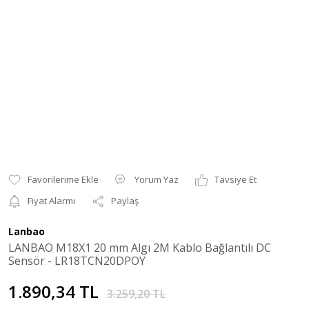
Yorum Yaz
Tavsiye Et
Fiyat Alarmı
Paylaş
Lanbao
LANBAO M18X1 20 mm Algı 2M Kablo Bağlantılı DC
Sensör - LR18TCN20DPOY
1.890,34 TL
3.259,20 TL