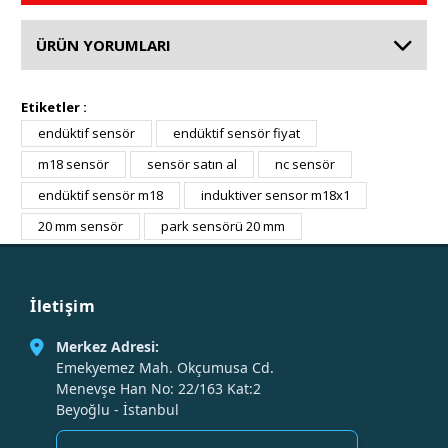
ÜRÜN YORUMLARI
Etiketler :
endüktif sensör
endüktif sensör fiyat
m18 sensör
sensör satın al
nc sensör
endüktif sensör m18
induktiver sensor m18x1
20 mm sensör
park sensörü 20 mm
İletişim
Merkez Adresi:
Emekyemez Mah. Okçumusa Cd.
Menevşe Han No: 22/163 Kat:2
Beyoğlu - İstanbul