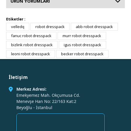
ÜRÜN YORUMLARI
Etiketler :
velledq
robot dresspack
abb robot dresspack
fanuc robot dresspack
murr robot dresspack
bizlink robot dresspack
igus robot dresspack
leoni robot dresspack
becker robot dresspack
İletişim
Merkez Adresi:
Emekyemez Mah. Okçumusa Cd.
Menevşe Han No: 22/163 Kat:2
Beyoğlu - İstanbul