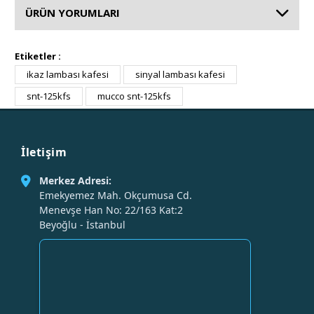
ÜRÜN YORUMLARI
Etiketler :
ikaz lambası kafesi
sinyal lambası kafesi
snt-125kfs
mucco snt-125kfs
İletişim
Merkez Adresi:
Emekyemez Mah. Okçumusa Cd.
Menevşe Han No: 22/163 Kat:2
Beyoğlu - İstanbul