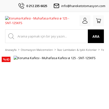
0 212 235 6025
info@hareketotomasyon.com
ARA
Anasayfa
Otomasyon Malzemeleri
İkaz Lambaları & Işıklı Kolonlar
Yedek
%40