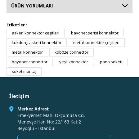
ÜRÜN YORUMLARI
Etiketler :
askeri konnektör çeşitleri
bayonet serisi konnektör
kukdong askeri konnektör
metal konnektör çeşitleri
metal konnektör
kdb02e connector
bayonet connector
yeşil konnektör
pano soketi
soket montaj
İletişim
Merkez Adresi:
Emekyemez Mah. Okçumusa Cd.
Menevşe Han No: 22/163 Kat:2
Beyoğlu - İstanbul