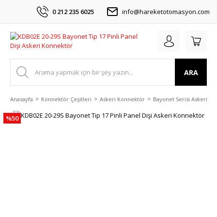
0 212 235 6025
info@hareketotomasyon.com
ARA
Anasayfa
Konnektör Çeşitleri
Askeri Konnektör
Bayonet Serisi Askeri K
%50