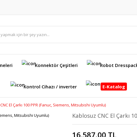
meleri
Konnektör Çeşitleri
Robot Dresspac
Kontrol Cihazı / inverter
E-Katalog
CNC El Çarkı 100 PPR (Fanuc, Siemens, Mitsubishi Uyumlu)
Kablosuz CNC El Çarkı 1
16.587,00 TL