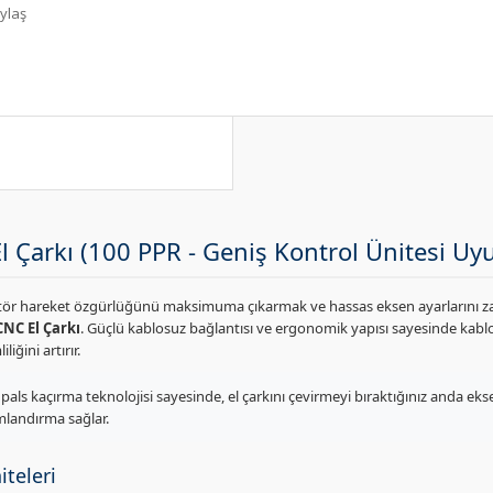
ylaş
l Çarkı (100 PPR - Geniş Kontrol Ünitesi U
tör hareket özgürlüğünü maksimuma çıkarmak ve hassas eksen ayarlarını z
CNC El Çarkı
. Güçlü kablosuz bağlantısı ve ergonomik yapısı sayesinde kablo
iğini artırır.
r pals kaçırma teknolojisi sayesinde, el çarkını çevirmeyi bıraktığınız anda ek
landırma sağlar.
teleri