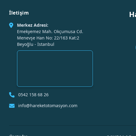
H
İletişim
Merkez Adresi:
Emekyemez Mah. Okçumusa Cd.
Menevşe Han No: 22/163 Kat:2
Beyoğlu - İstanbul
0542 158 68 26
info@hareketotomasyon.com