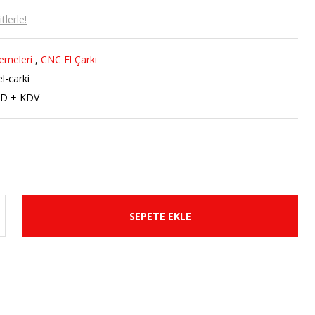
lerle!
emeleri
,
CNC El Çarkı
l-carki
SD + KDV
SEPETE EKLE