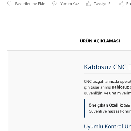
Yorum Yaz
Tavsiye Et
Pa
ÜRÜN AÇIKLAMASI
Kablosuz CNC E
CNC tezgahlarınızda opera
için tasarlanmış
Kablosuz 
güvenliğini ve üretim verimlil
Öne Çıkan Özellik:
Sıfı
Güvenli ve hassas konum
Uyumlu Kontrol Üni