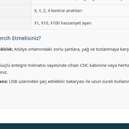
X, Y, Z, 4 kontrol anahtarı
X1, X10, X100 hassasiyet ayarı
cih Etmelisiniz?
klılık:
Atölye ortamındaki zorlu şartlara, yağ ve tozlanmaya karş
üçlü entegre mıknatısı sayesinde cihazı CNC kabinine veya herha
iniz.
ans:
USB üzerinden şarj edilebilir bataryası ile uzun süreli kullanı
Bu ürüne ilk yorumu siz yapın!