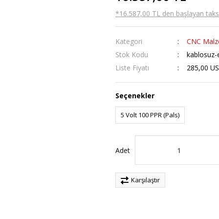
*16.587,00 TL den başlayan taksit
Kategori
CNC Malz
Stok Kodu
kablosuz-e
Liste Fiyatı
285,00 U
Seçenekler
5 Volt 100 PPR (Pals)
Adet
Karşılaştır