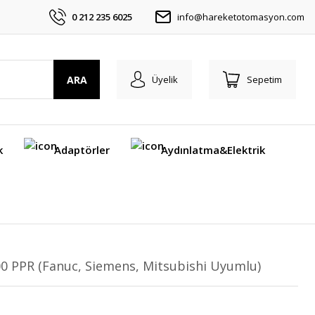
0 212 235 6025
info@hareketotomasyon.com
ARA
Üyelik
Sepetim
k
Adaptörler
Aydınlatma&Elektrik
00 PPR (Fanuc, Siemens, Mitsubishi Uyumlu)