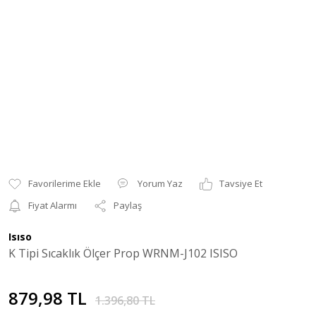
Yorum Yaz
Tavsiye Et
Fiyat Alarmı
Paylaş
Isıso
K Tipi Sıcaklık Ölçer Prop WRNM-J102 ISISO
879,98 TL
1.396,80 TL