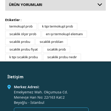
ÜRÜN YORUMLARI
Etiketler :
termokupl prob
k tipi termokupl prob
sıcaklık ölçer prob
en iyi termokupl elemanı
sıcaklık probu
sıcaklık probları
sıcaklık probu fiyat
sıcaklık prob
k tipi sıcaklık probu
sıcaklık probu nedir
İletişim
Merkez Adresi:
Emekyemez Mah. Okçumusa Cd.
Menevşe Han No: 22/163 Kat:2
Beyoğlu - İstanbul