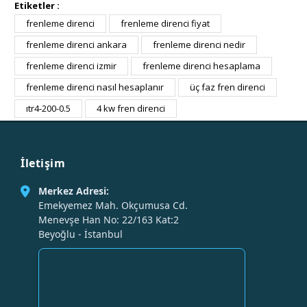
Etiketler :
frenleme direnci
frenleme direnci fiyat
frenleme direnci ankara
frenleme direnci nedir
frenleme direnci izmir
frenleme direnci hesaplama
frenleme direnci nasıl hesaplanır
üç faz fren direnci
ıtr4-200-0.5
4 kw fren direnci
İletişim
Merkez Adresi:
Emekyemez Mah. Okçumusa Cd.
Menevşe Han No: 22/163 Kat:2
Beyoğlu - İstanbul