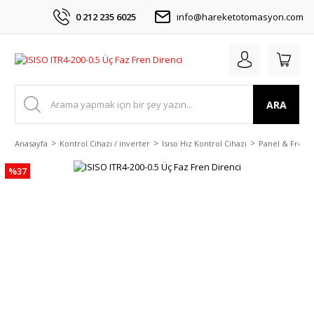
0 212 235 6025
info@hareketotomasyon.com
ARA
Anasayfa
Kontrol Cihazı / inverter
Isıso Hız Kontrol Cihazı
Panel & Fren D
%37