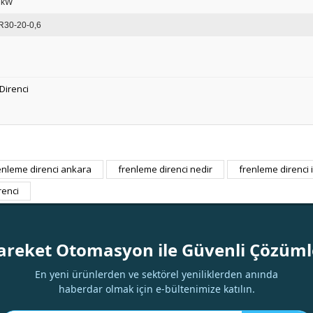
 kW
R30-20-0,6
Direnci
enleme direnci ankara
frenleme direnci nedir
frenleme direnci 
Bu ürüne ilk yorumu siz yapın!
renci
Yorum Yaz
areket Otomasyon ile Güvenli Çözüml
En yeni ürünlerden ve sektörel yeniliklerden anında
haberdar olmak için e-bültenimize katılın.