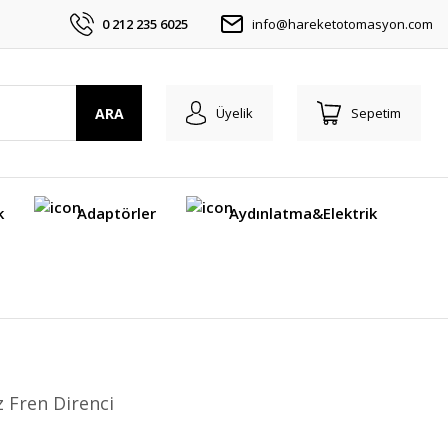
0 212 235 6025
info@hareketotomasyon.com
ARA
Üyelik
Sepetim
k
Adaptörler
Aydınlatma&Elektrik
z Fren Direnci