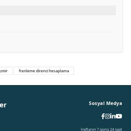
izmir
frenleme direnci hesaplama
er
Sosyal Medya
Haftanın 7 günü 24 saat