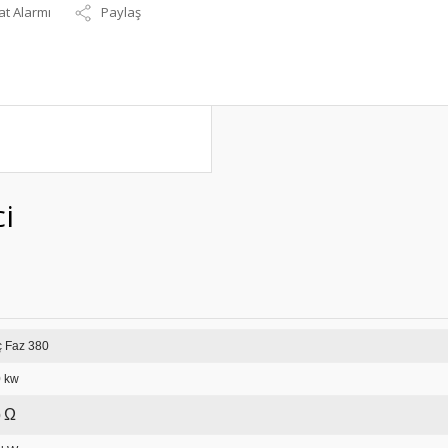
at Alarmı
Paylaş
i
Üç Faz 380
 kw
Ω
0