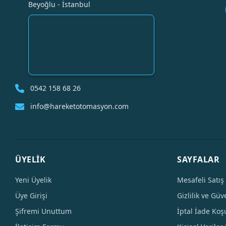
Beyoğlu - İstanbul
0542 158 68 26
info@hareketotomasyon.com
ÜYELİK
SAYFALAR
Yeni Üyelik
Mesafeli Satış
Üye Girişi
Gizlilik ve Güv
Şifremi Unuttum
İptal İade Koşu