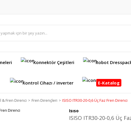
meleri
Konnektör Çeşitleri
Robot Dresspac
Kontrol Cihazı / inverter
E-Katalog
 & Fren Direnci
Fren Dirençleri
ISISO ITR30-20-0,6 Üç Faz Fren Direnci
Isıso
ISISO ITR30-20-0,6 Üç Fa