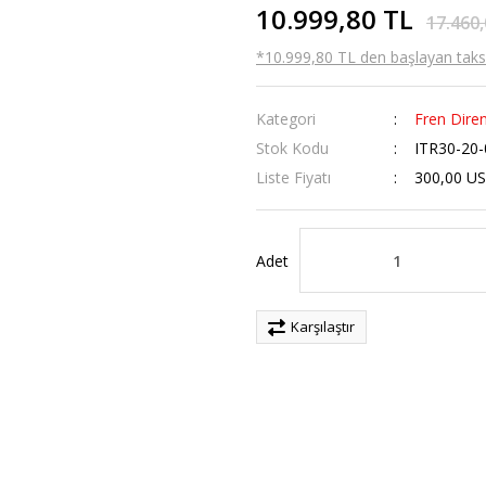
10.999,80 TL
17.460,
*10.999,80 TL den başlayan taksit
Kategori
Fren Diren
Stok Kodu
ITR30-20-
Liste Fiyatı
300,00 U
Adet
Karşılaştır