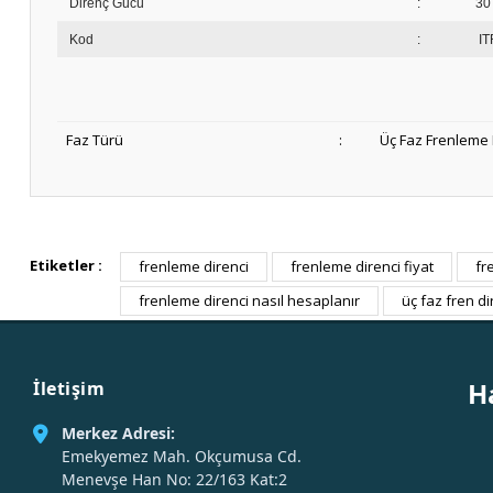
Direnç Gücü
:
30
Kod
:
IT
Faz Türü
:
Üç Faz Frenleme 
Etiketler :
frenleme direnci
frenleme direnci fiyat
fr
frenleme direnci nasıl hesaplanır
üç faz fren di
H
İletişim
Merkez Adresi:
Emekyemez Mah. Okçumusa Cd.
Menevşe Han No: 22/163 Kat:2