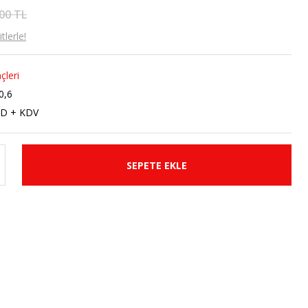
00 TL
lerle!
çleri
0,6
SD + KDV
SEPETE EKLE