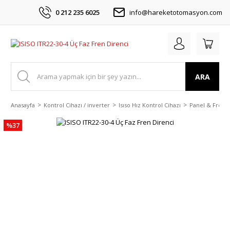
0 212 235 6025
info@hareketotomasyon.com
ARA
Anasayfa
Kontrol Cihazı / inverter
Isıso Hız Kontrol Cihazı
Panel & Fren D
%37