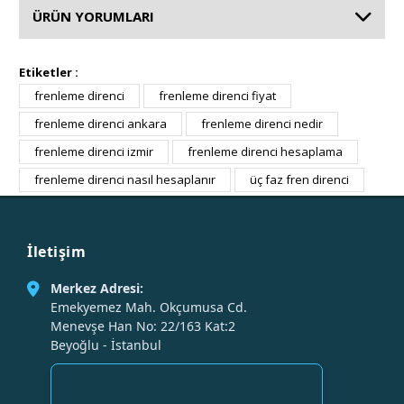
ÜRÜN YORUMLARI
Etiketler :
frenleme direnci
frenleme direnci fiyat
frenleme direnci ankara
frenleme direnci nedir
frenleme direnci izmir
frenleme direnci hesaplama
frenleme direnci nasıl hesaplanır
üç faz fren direnci
İletişim
Merkez Adresi:
Emekyemez Mah. Okçumusa Cd.
Menevşe Han No: 22/163 Kat:2
Beyoğlu - İstanbul