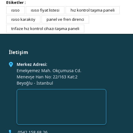
Etiketler :
ısıso
ısıso fiyat listesi
hız kontrol taşıma paneli
ısıso karaköy
panel ve fren direnci
trifaze hız kontrol cihazı taşıma paneli
İletişim
Merkez Adresi:
Emekyemez Mah. Okçumusa Cd.
Menevşe Han No: 22/163 Kat:2
Beyoğlu - İstanbul
0542 158 68 26