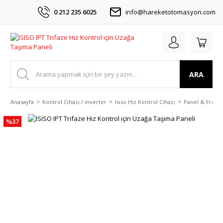
0 212 235 6025
info@hareketotomasyon.com
ARA
Anasayfa
Kontrol Cihazı / inverter
Isıso Hız Kontrol Cihazı
Panel & Fren D
%37